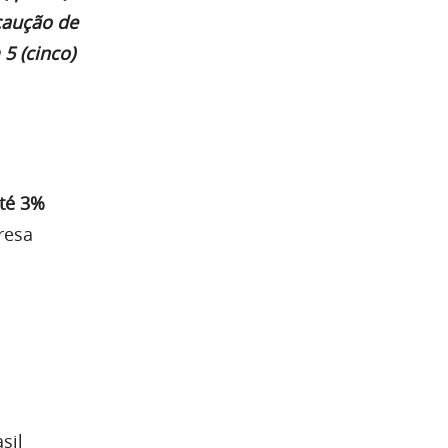
caução de
5 (cinco)
té 3%
resa
sil