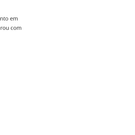
ento em
nrou com