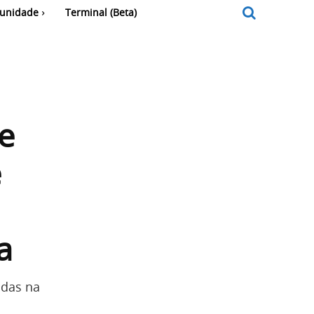
unidade
Terminal (Beta)
e
e
a
adas na