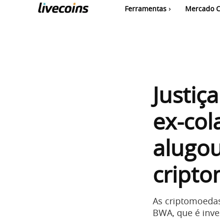
Ferramentas
Mercado C
Justiç
ex-co
alugou
cript
As criptomoeda
BWA, que é inves