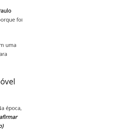
Paulo
porque foi
com uma
ara
móvel
Na época,
afirmar
o)