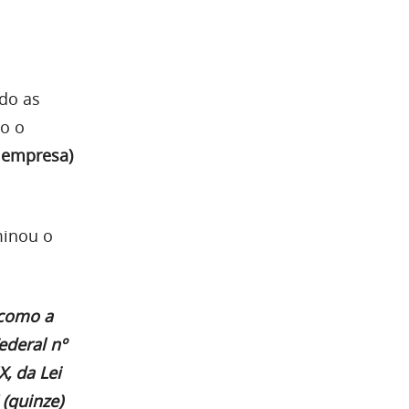
do as
do o
a empresa)
minou o
 como a
ederal nº
X, da Lei
 (quinze)