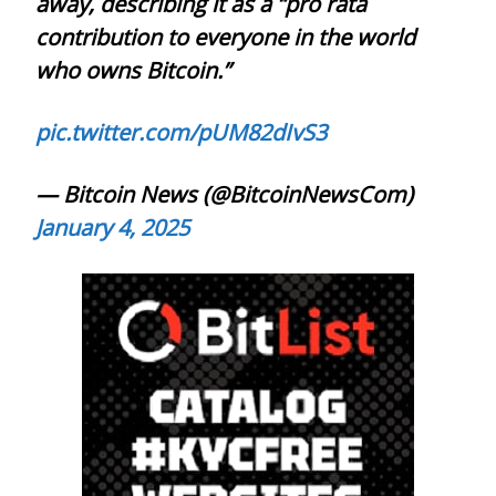
away, describing it as a “pro rata
contribution to everyone in the world
who owns Bitcoin.”
pic.twitter.com/pUM82dIvS3
— Bitcoin News (@BitcoinNewsCom)
January 4, 2025