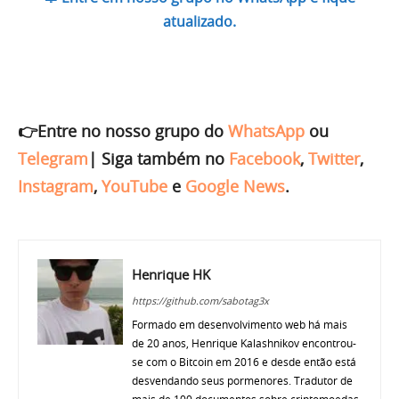
atualizado.
👉Entre no nosso grupo do
WhatsApp
ou
Telegram
|
Siga também no
Facebook
,
Twitter
,
Instagram
,
YouTube
e
Google News
.
Henrique HK
https://github.com/sabotag3x
Formado em desenvolvimento web há mais
de 20 anos, Henrique Kalashnikov encontrou-
se com o Bitcoin em 2016 e desde então está
desvendando seus pormenores. Tradutor de
mais de 100 documentos sobre criptomoedas