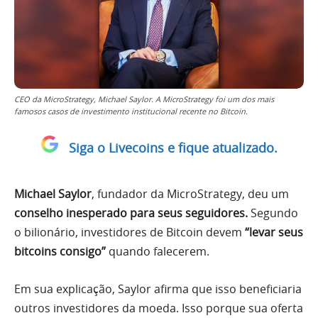
CEO da MicroStrategy, Michael Saylor. A MicroStrategy foi um dos mais
famosos casos de investimento institucional recente no Bitcoin.
Siga o Livecoins e fique atualizado.
Michael Saylor
, fundador da MicroStrategy, deu um
conselho inesperado para seus seguidores.
Segundo
o bilionário, investidores de Bitcoin devem
“levar seus
bitcoins consigo”
quando falecerem.
Em sua explicação, Saylor afirma que isso beneficiaria
outros investidores da moeda. Isso porque sua oferta