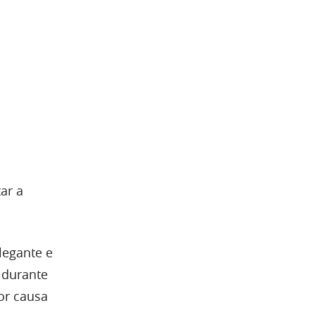
ar a
legante e
 durante
por causa