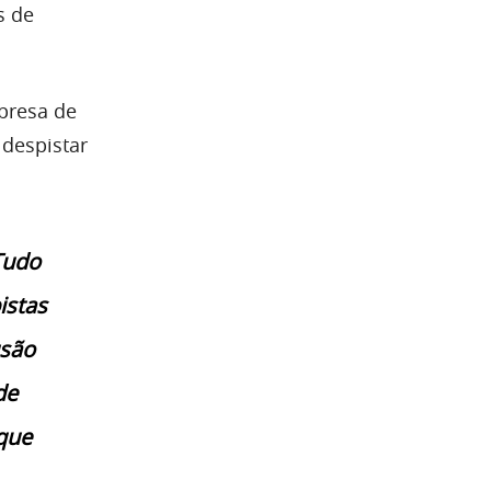
s de
presa de
 despistar
Tudo
istas
usão
de
 que