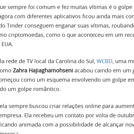
ue sempre foi comum e fez muitas vítimas é o golpe
agora com diferentes aplicativos ficou ainda mais c
 do Tinder conseguem enganar suas vítimas, rouband
smo criptomoedas, como o que aconteceu em um rec
 EUA.
 rede de TV local da Carolina do Sul,
WCBD
, uma m
a como
Zahra Hajiaghamohseni
acabou caindo em um 
 começou como um esquema envolvendo um golpe em
ndo um golpe romântico.
ela sempre buscou criar relações online para aument
empresa. Ela recebeu um contato por volta de outub
icando animada com a possibilidade de alcançar no
mpresa.