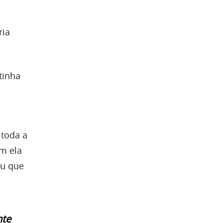
ria
tinha
 toda a
m ela
ou que
nte