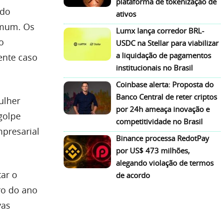
plataforma de tokenização de
 do
ativos
omum. Os
Lumx lança corredor BRL-
o
USDC na Stellar para viabilizar
a liquidação de pagamentos
ente caso
institucionais no Brasil
Coinbase alerta: Proposta do
Banco Central de reter criptos
ulher
por 24h ameaça inovação e
golpe
competitividade no Brasil
presarial
Binance processa RedotPay
por US$ 473 milhões,
alegando violação de termos
ar o
de acordo
ro do ano
vas