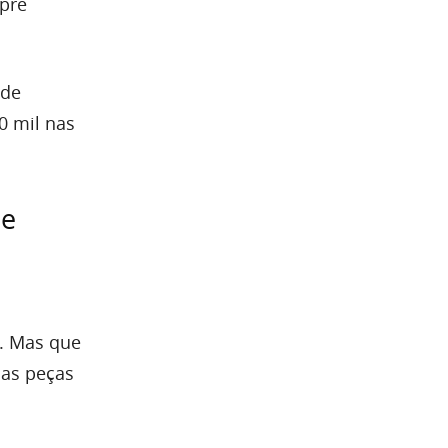
pre
 de
0 mil nas
de
s. Mas que
mas peças