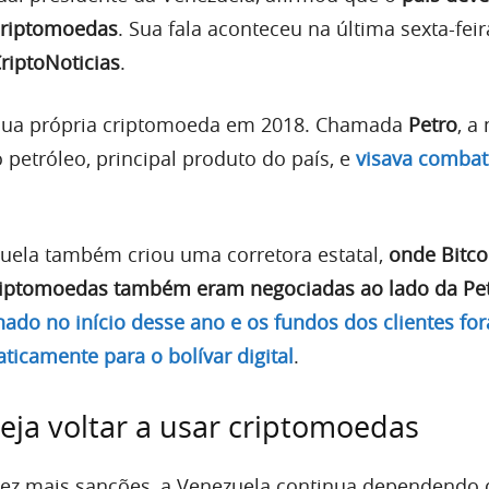
criptomoedas
. Sua fala aconteceu na última sexta-feir
riptoNoticias
.
 sua própria criptomoeda em 2018. Chamada
Petro
, a
 petróleo, principal produto do país, e
visava combate
ezuela também criou uma corretora estatal,
onde Bitco
criptomoedas também eram negociadas ao lado da Pe
ado no início desse ano e os fundos dos clientes fo
ticamente para o bolívar digital
.
ja voltar a usar criptomoedas
vez mais sanções, a Venezuela continua dependendo 