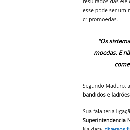
resultados das elei
esse pode ser um m
criptomoedas.
“Os sistema
moedas. E nã
começ
Segundo Maduro, a
bandidos e ladrões
Sua fala teria lig
Superintendencia N
Na data,
diversos 