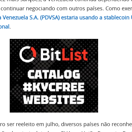
 continuar negociando com outros países. Como exe
da Venezuela S.A. (PDVSA) estaria usando a stablecoi
onal
.
o ser reeleito em julho, diversos países não reconh