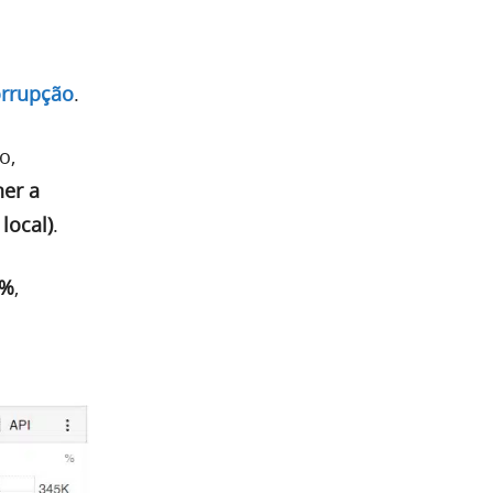
orrupção
.
o,
her a
local)
.
0%
,