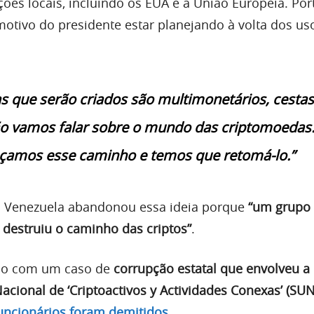
ções locais, incluindo os EUA e a União Europeia. Por
otivo do presidente estar planejando à volta dos us
s que serão criados são multimonetários, cestas
o vamos falar sobre o mundo das criptomoedas
amos esse caminho e temos que retomá-lo.”
 Venezuela abandonou essa ideia porque
“um grupo
 destruiu o caminho das criptos”
.
ação com um caso de
corrupção estatal que envolveu a
acional de ‘Criptoactivos y Actividades Conexas’ (SU
funcionários foram demitidos
.