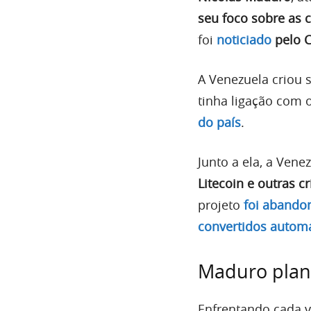
seu foco sobre as 
foi
noticiado
pelo C
A Venezuela criou
tinha ligação com o
do país
.
Junto a ela, a Ven
Litecoin e outras 
projeto
foi abandon
convertidos automa
Maduro plane
Enfrentando cada 