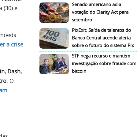
Senado americano adia
a (30) e
votação do Clarity Act para
setembro
PixExit: Saída de talentos do
 moeda
Banco Central acende alerta
r a crise
sobre o futuro do sistema Pix
STF nega recurso e mantém
investigação sobre fraude com
in, Dash,
bitcoin
tro
. O
ram
das