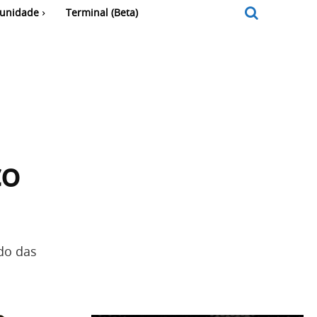
unidade
Terminal (Beta)
co
do das