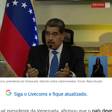
uro, presidente da Venezuela, falando sobre criptomoedas. Fonte: Reprodução.
Siga o Livecoins e fique atualizado.
tual presidente da Venezuela, afirmou que o
país dev