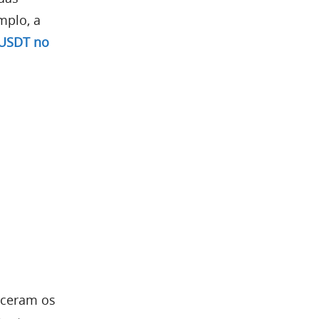
mplo, a
n USDT no
eceram os