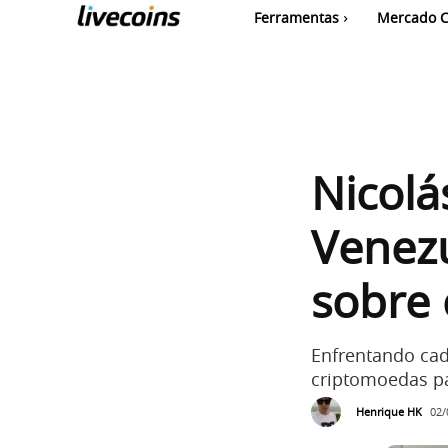
Ferramentas
Mercado C
Nicolá
Venezu
sobre
Enfrentando cad
criptomoedas pa
Henrique HK
02/