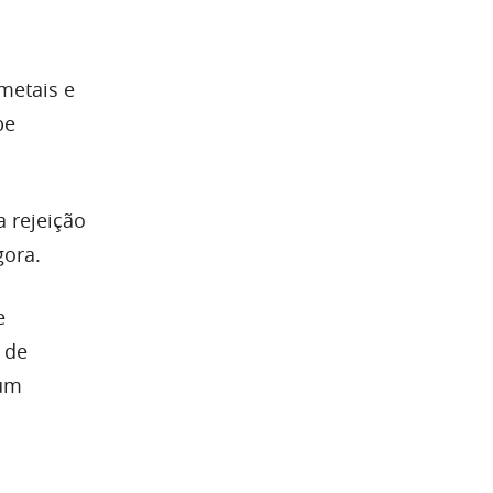
metais e
be
 rejeição
gora.
e
 de
 um