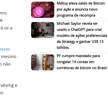
Méliuz eleva saldo de Bitcoin
por ação e anuncia novo
iro.
programa de recompra
UA
Michael Saylor revela ter
á se a
usado o ChatGPT para criar
modelo de ações preferenciais
da Strategy e ganhar US$ 15
bilhões
esses
PF cumpre mandado para
té mesmo
congelar 14 contas em
o não
corretoras de bitcoin no Brasil
halving e
ão