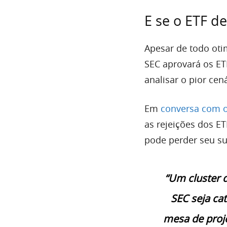
E se o ETF de
Apesar de todo oti
SEC aprovará os ET
analisar o pior cen
Em
conversa com 
as rejeições dos ET
pode perder seu su
“Um cluster 
SEC seja ca
mesa de proje