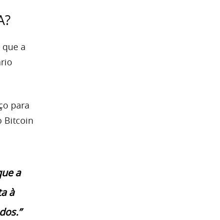
A?
 que a
rio
eço para
o Bitcoin
que a
ta à
dos.”