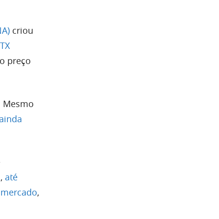
NA)
criou
FTX
 o preço
a. Mesmo
ainda
e
a,
até
o mercado
,