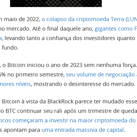
em maio de 2022,
o colapso da criptomoeda Terra (LU
o mercado. Até o final daquele ano,
gigantes como 
a
, levando tanto a confiança dos investidores quanto
u fundo.
, o Bitcoin iniciou o ano de 2023 sem nenhuma forç
5% no primeiro semestre,
seu volume de negociação 
nores níveis
, mostrando o desinteresse do mercado.
 Bitcoin à vista da BlackRock parece ter mudado ess
o BTC continuar seu rali após um trimestre de qued
icos começaram a investir na maior criptomoeda d
es apontam para
uma entrada massiva de capital
.