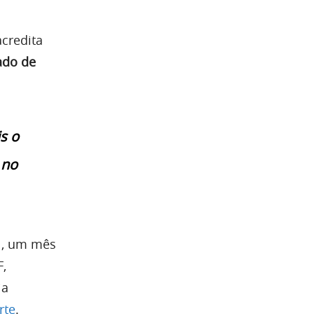
acredita
ado de
s o
 no
il, um mês
F,
ia
rte
.