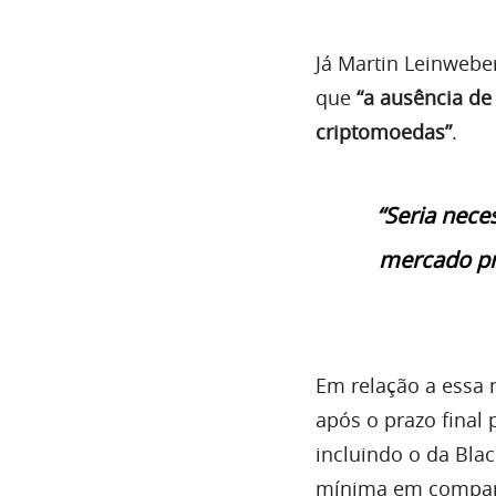
Já Martin Leinweber
que
“a ausência de
criptomoedas”
.
“Seria nece
mercado pre
Em relação a essa 
após o prazo final 
incluindo o da Bla
mínima em compara