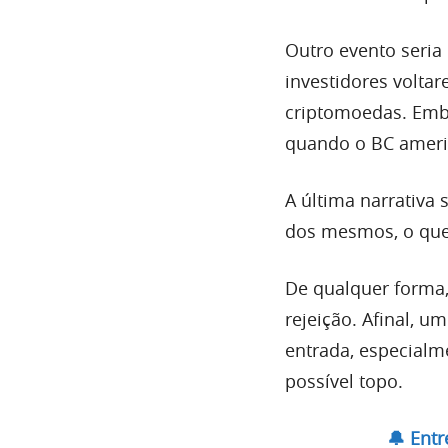
Outro evento seria
investidores volta
criptomoedas. Embo
quando o BC americ
A última narrativa
dos mesmos, o que 
De qualquer forma,
rejeição. Afinal, 
entrada, especial
possível topo.
🔔 Ent