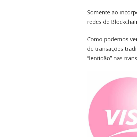
Somente ao incorpo
redes de Blockcha
Como podemos ver,
de transações trad
“lentidão” nas tran