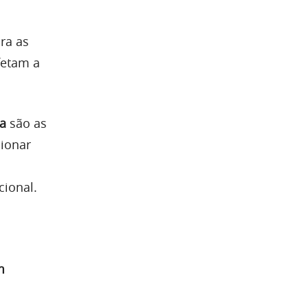
ra as
fetam a
a
são as
ionar
cional.
m