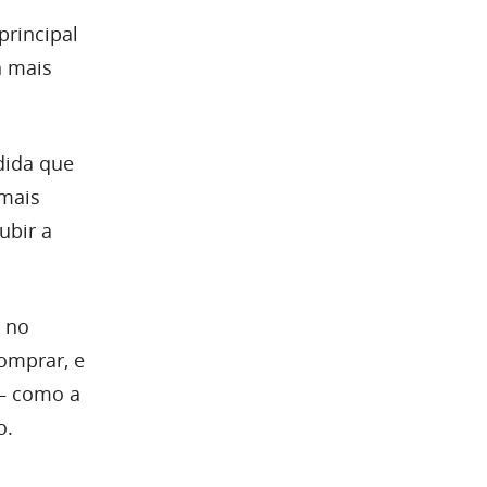
principal
n mais
dida que
mais
ubir a
o no
comprar, e
 — como a
o.