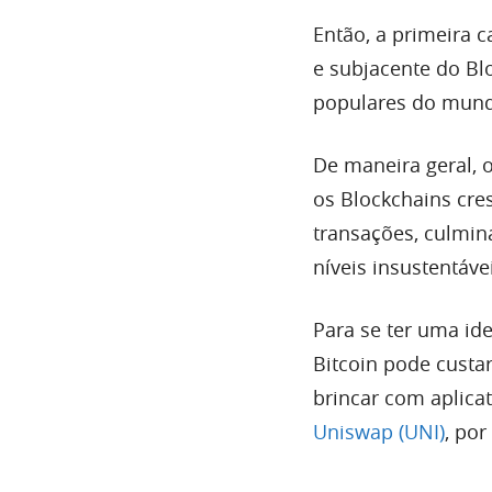
Então, a primeira 
e subjacente do Bl
populares do mundo
De maneira geral, 
os Blockchains cr
transações, culmin
níveis insustentáve
Para se ter uma id
Bitcoin pode custa
brincar com aplica
Uniswap (UNI)
, po