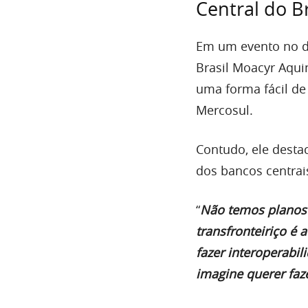
Central do B
Em um evento no di
Brasil Moacyr Aqui
uma forma fácil de
Mercosul.
Contudo, ele dest
dos bancos centrais
“
Não temos planos d
transfronteiriço é
fazer interoperabi
imagine querer faze