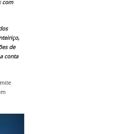
is com
dos
teiriço,
ões de
a conta
rmite
 em