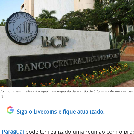
do, movimento coloca Paraguai na vanguarda de adoção de bitcoin na América do Sul
Y)
Siga o Livecoins e fique atualizado.
o
Paraguai
pode ter realizado uma reunião com o pro