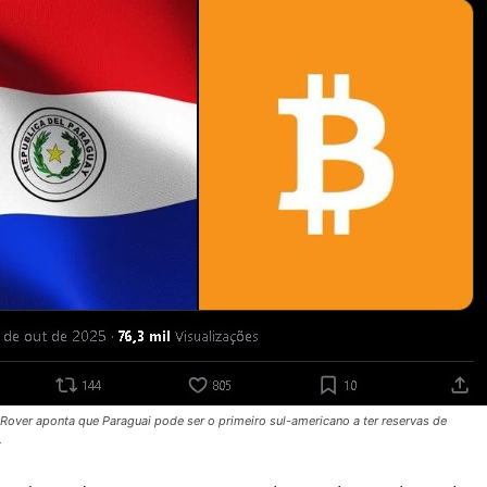
oRover aponta que Paraguai pode ser o primeiro sul-americano a ter reservas de
.