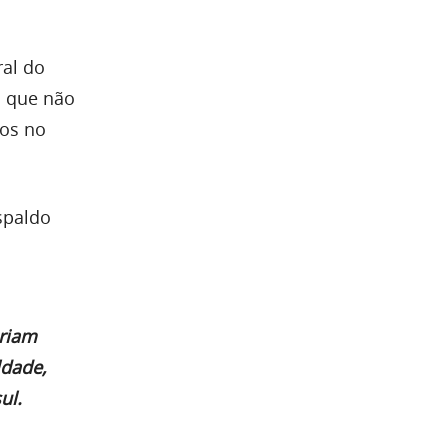
i
ral do
i que não
tos no
spaldo
eriam
ldade,
ul.