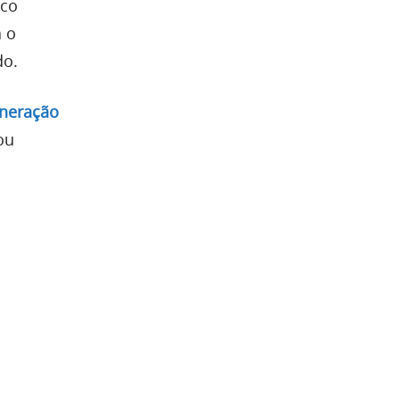
nco
a o
do.
neração
ou