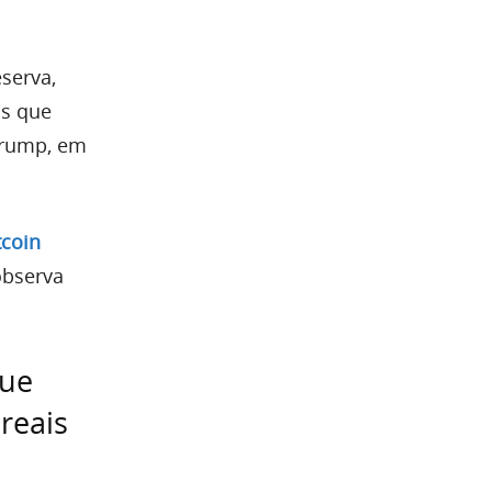
serva,
as que
Trump, em
tcoin
observa
que
reais