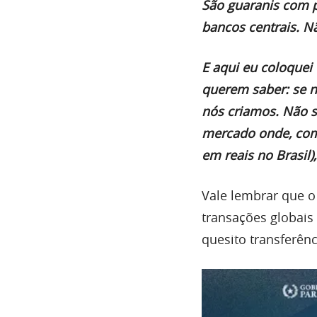
São guaranis com p
bancos centrais. N
E aqui eu coloque
querem saber: se nã
nós criamos. Não s
mercado onde, com
em reais no Brasil
Vale lembrar que o
transações globais
quesito transferênc