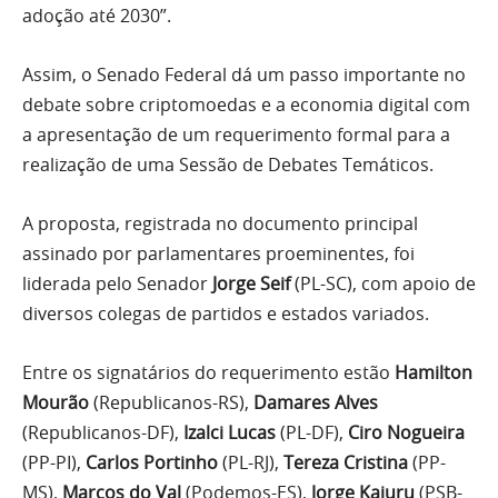
adoção até 2030”.
Assim, o Senado Federal dá um passo importante no
debate sobre criptomoedas e a economia digital com
a apresentação de um requerimento formal para a
realização de uma Sessão de Debates Temáticos.
A proposta, registrada no documento principal
assinado por parlamentares proeminentes, foi
liderada pelo Senador
Jorge Seif
(PL-SC), com apoio de
diversos colegas de partidos e estados variados.
Entre os signatários do requerimento estão
Hamilton
Mourão
(Republicanos-RS),
Damares Alves
(Republicanos-DF),
Izalci Lucas
(PL-DF),
Ciro Nogueira
(PP-PI),
Carlos Portinho
(PL-RJ),
Tereza Cristina
(PP-
MS),
Marcos do Val
(Podemos-ES),
Jorge Kajuru
(PSB-