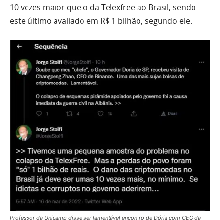
10 vezes maior que o da Telexfree ao Brasil, sendo
este último avaliado em R$ 1 bilhão, segundo ele.
Professor da Unicamp disse ser lamentável encontro de Dória com CEO da