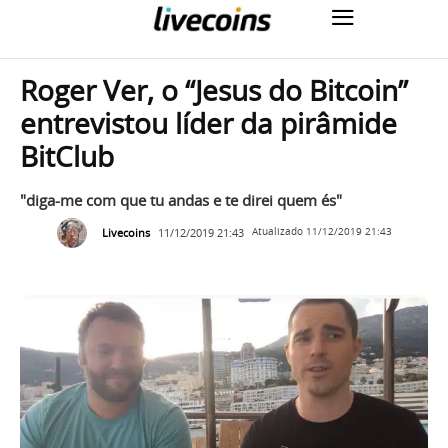
Roger Ver, o “Jesus do Bitcoin”
entrevistou líder da pirâmide
BitClub
"diga-me com que tu andas e te direi quem és"
Livecoins
11/12/2019 21:43
Atualizado
11/12/2019 21:43