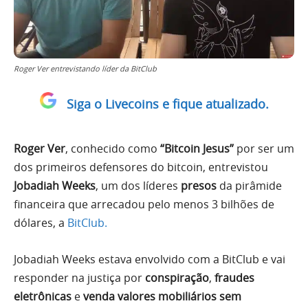
Roger Ver entrevistando líder da BitClub
Siga o Livecoins e fique atualizado.
Roger Ver
, conhecido como
“Bitcoin Jesus”
por ser um
dos primeiros defensores do bitcoin, entrevistou
Jobadiah Weeks
, um dos líderes
presos
da pirâmide
financeira que arrecadou pelo menos 3 bilhões de
dólares, a
BitClub.
Jobadiah Weeks estava envolvido com a BitClub e vai
responder na justiça por
conspiração
,
fraudes
eletrônicas
e
venda valores mobiliários sem