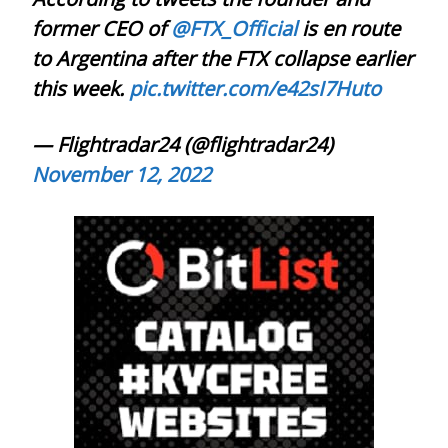
former CEO of
@FTX_Official
is en route
to Argentina after the FTX collapse earlier
this week.
pic.twitter.com/e42sI7Huto
— Flightradar24 (@flightradar24)
November 12, 2022