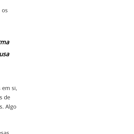
 os
orma
 usa
 em si,
s de
s. Algo
esas