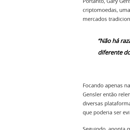
Portanto, Gary Gen
criptomoedas, uma 
mercados tradicio
“Não há raz
diferente d
Focando apenas na 
Gensler então rele
diversas plataform
que poderia ser evi
Seguindo, aponta q