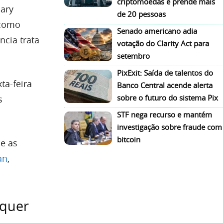
criptomoedas e prende mais
ary
de 20 pessoas
 como
Senado americano adia
ncia trata
votação do Clarity Act para
setembro
PixExit: Saída de talentos do
ta-feira
Banco Central acende alerta
sobre o futuro do sistema Pix
s
STF nega recurso e mantém
investigação sobre fraude com
bitcoin
 e as
an
,
lquer