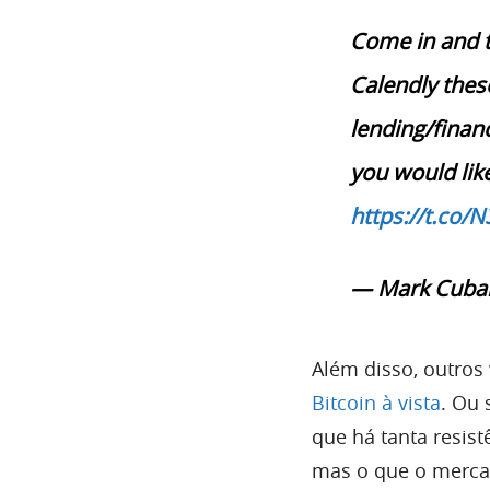
Come in and t
Calendly thes
lending/financ
you would lik
https://t.co/
— Mark Cuba
Além disso, outros
Bitcoin à vista
. Ou 
que há tanta resist
mas o que o mercad