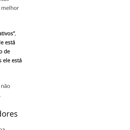
a melhor
tivos”
,
le está
o de
 ele está
 não
.
dores
na