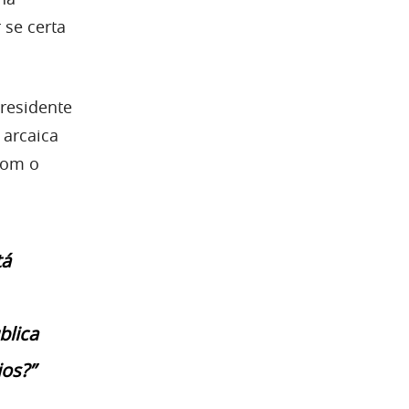
 se certa
presidente
 arcaica
com o
tá
blica
ios?”