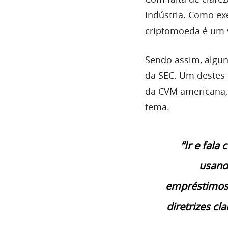
indústria. Como ex
criptomoeda é um 
Sendo assim, algun
da SEC. Um destes 
da CVM americana,
tema.
“Ir e fal
usand
empréstimos/
diretrizes cl