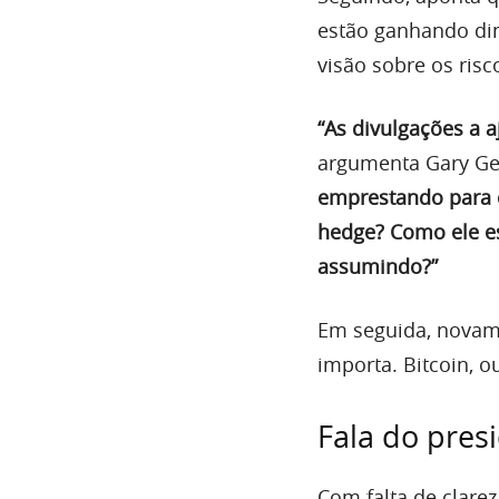
estão ganhando din
visão sobre os risc
“As divulgações a 
argumenta Gary Gen
emprestando para o
hedge? Como ele es
assumindo?”
Em seguida, novame
importa. Bitcoin, o
Fala do pres
Com falta de clare