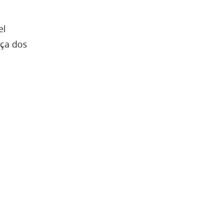
el
nça dos