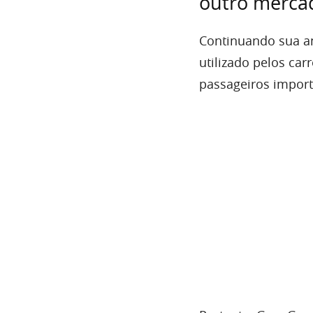
outro merca
Continuando sua an
utilizado pelos ca
passageiros import