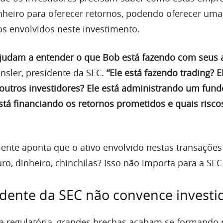
heiro para oferecer retornos, podendo oferecer um
os envolvidos neste investimento.
ajudam a entender o que Bob está fazendo com seus a
sler, presidente da SEC.
“Ele está fazendo trading? E
utros investidores? Ele está administrando um fund
tá financiando os retornos prometidos e quais riscos
nte aponta que o ativo envolvido nestas transações
uro, dinheiro, chinchilas? Isso não importa para a SEC
idente da SEC não convence investi
za regulatória, grandes brechas acabam se formando 