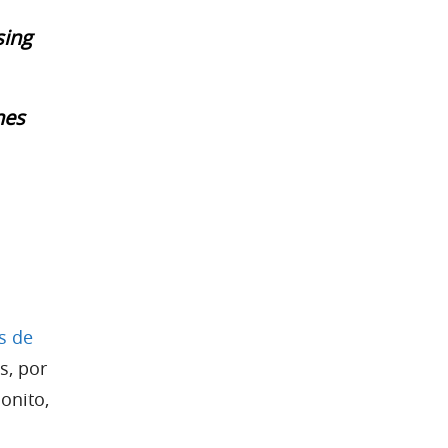
sing
nes
s de
s, por
onito,