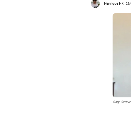
Henrique HK
23/
Gary Gensle