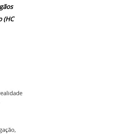
rgãos
o (HC
realidade
e
gação,