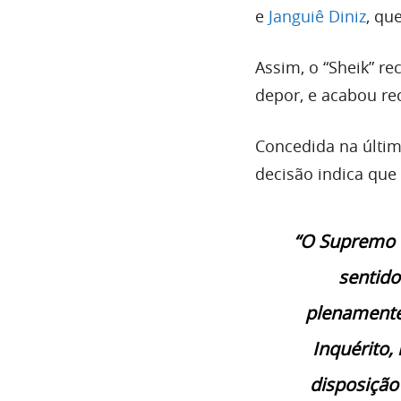
e
Janguiê Diniz
, qu
Assim, o “Sheik” r
depor, e acabou r
Concedida na última
decisão indica que
“O Supremo T
sentido
plenamente
Inquérito,
disposição