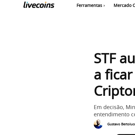
Ferramentas
Mercado C
STF au
a fica
Cript
Em decisão, Min
entendimento co
Gustavo Bertolucc