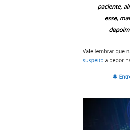
paciente, ai
esse, ma
depoime
Vale lembrar que na
suspeito
a depor na
🔔 Ent