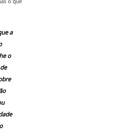
nas o que
que a
o
he o
 de
obre
ão
ou
idade
o