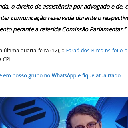
nda, o direito de assistência por advogado e de,
nter comunicação reservada durante o respectiv
nto perante a referida Comissão Parlamentar.”
 última quarta-feira (12), o
Faraó dos Bitcoins foi o 
 CPI.
re em nosso grupo no WhatsApp e fique atualizado.