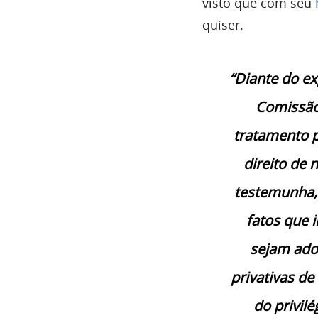
visto que com seu
quiser.
“Diante do ex
Comissão
tratamento p
direito de
testemunha,
fatos que 
sejam adot
privativas de
do privil