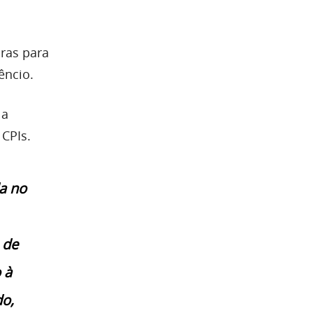
ras para
êncio.
 a
CPIs.
a no
 de
 à
do,