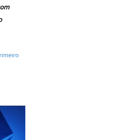
 com
o
primeiro