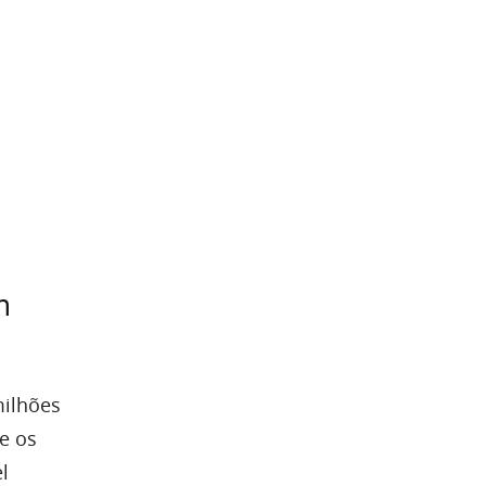
m
milhões
re os
l