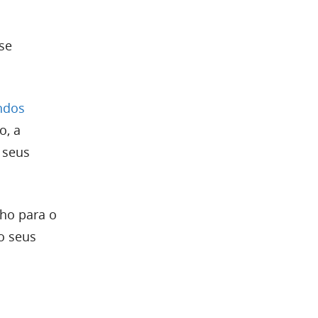
se
ndos
o, a
 seus
ho para o
o seus