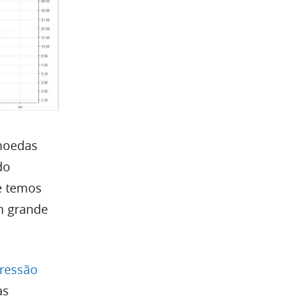
omoedas
do
e temos
m grande
ressão
as