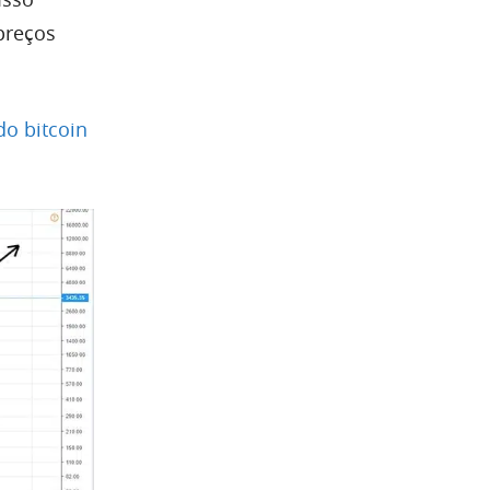
preços
do bitcoin