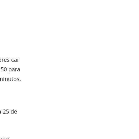
res cai
 50 para
minutos.
m 25 de
Isso