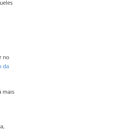
queles
r no
o da
á mais
a,