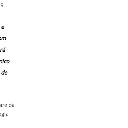
9.
 e
com
rá
nico
 de
are da
ogia