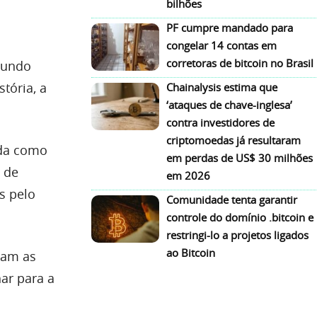
bilhões
PF cumpre mandado para
congelar 14 contas em
corretoras de bitcoin no Brasil
mundo
tória, a
Chainalysis estima que
‘ataques de chave-inglesa’
contra investidores de
criptomoedas já resultaram
ada como
em perdas de US$ 30 milhões
 de
em 2026
s pelo
Comunidade tenta garantir
controle do domínio .bitcoin e
restringi-lo a projetos ligados
ao Bitcoin
ram as
ar para a