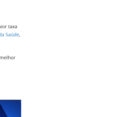
ior taxa
 da Saúde
,
 melhor