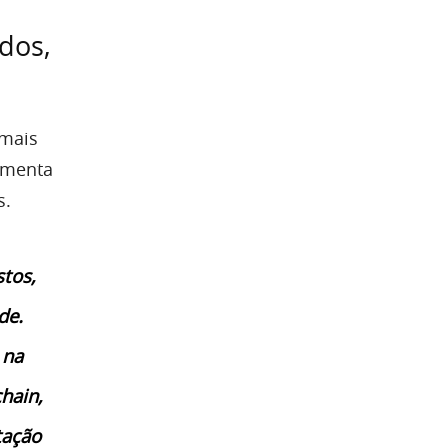
dos,
 mais
ramenta
s.
stos,
de.
 na
hain,
tação