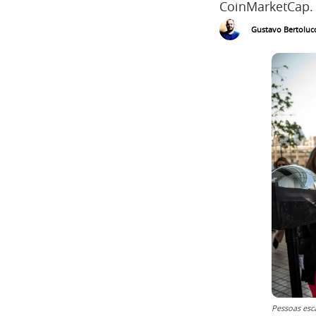
CoinMarketCap.
Gustavo Bertolucc
Pessoas esc