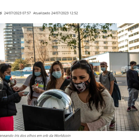
i
Atualizado
24/07/2023 12:52
24/07/2023 07:57
aneando íris dos olhos em orb da Worldcoin