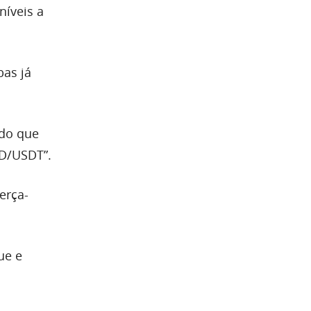
níveis a
bas já
ndo que
LD/USDT”.
erça-
ue e