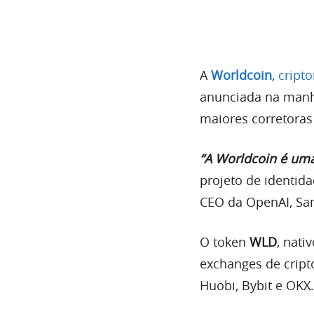
A
Worldcoin
,
cript
anunciada na manhã
maiores corretora
“A Worldcoin é uma
projeto de identid
CEO da OpenAI, Sa
O token
WLD
, nati
exchanges de crip
Huobi, Bybit e OKX.