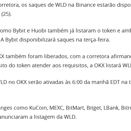
rretora, os saques de WLD na Binance estarão dispo
 (25).
como Bybit e Huobi também já listaram o token e am
A Bybit disponibilizará saques na terça-feira.
KX também foram liberados, com a corretora afirma
ito do token atender aos requisitos, a OKX listará W
WLD no OKX serão ativadas às 6:00 da manhã EDT na t
nges como KuCoin, MEXC, BitMart, Bitget, LBank, Bitr
nunciaram a listagem da WLD.