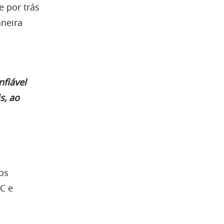
e por trás
aneira
fiável
s, ao
os
C e