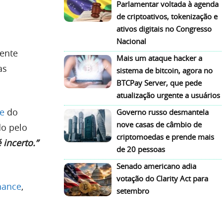
Parlamentar voltada à agenda
de criptoativos, tokenização e
ativos digitais no Congresso
Nacional
mente
Mais um ataque hacker a
as
sistema de bitcoin, agora no
BTCPay Server, que pede
atualização urgente a usuários
te
do
Governo russo desmantela
nove casas de câmbio de
do pelo
criptomoedas e prende mais
 incerto.”
de 20 pessoas
Senado americano adia
votação do Clarity Act para
nance
,
setembro