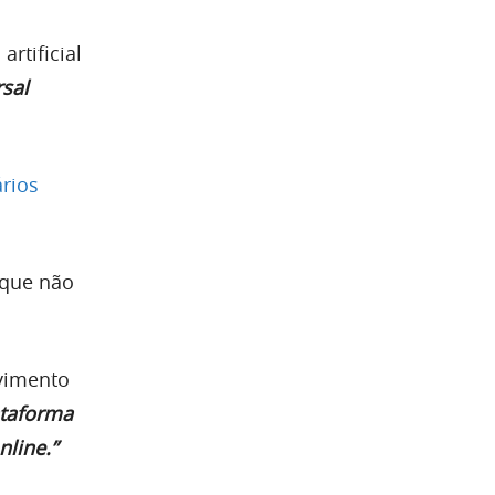
rtificial
sal
rios
 que não
vimento
ataforma
line.”