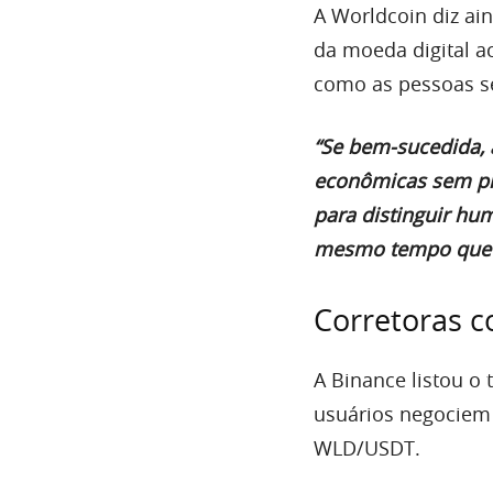
A Worldcoin diz ai
da moeda digital a
como as pessoas s
“Se bem-sucedida, 
econômicas sem pr
para distinguir hum
mesmo tempo que r
Corretoras c
A Binance listou o
usuários negociem
WLD/USDT.