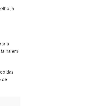
olho já
rar a
 falha em
ndo das
é de