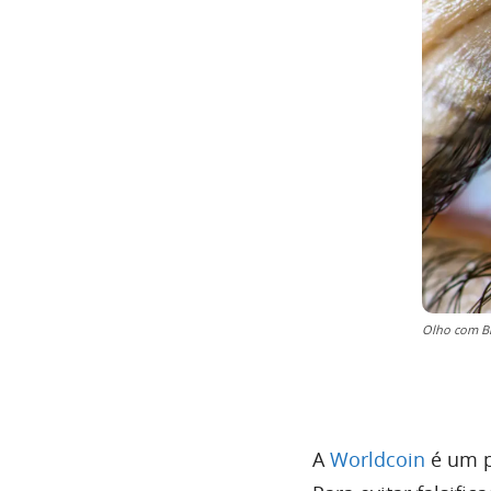
Olho com Bi
A
Worldcoin
é um p