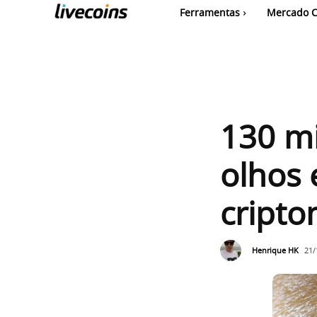
Ferramentas
Mercado C
130 mi
olhos
cript
Henrique HK
21/