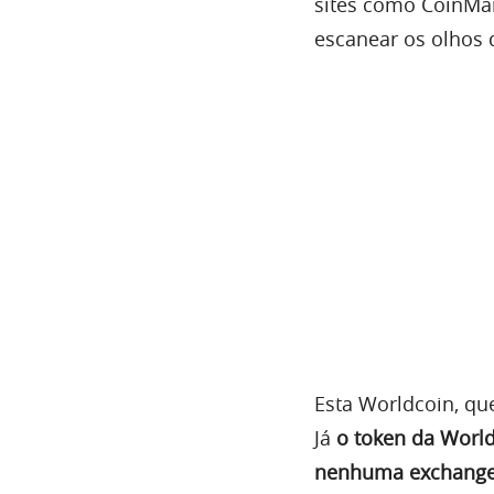
sites como CoinMar
escanear os olhos 
Esta Worldcoin, qu
Já
o token da World
nenhuma exchang