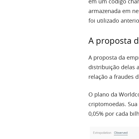
em um código chama
armazenada em nenh
foi utilizado ante
A proposta 
A proposta da empr
distribuição delas
relação a fraudes d
O plano da Worldco
criptomoedas. Sua e
0,05% por cada bil