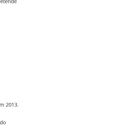
retende
.
em 2013.
 do