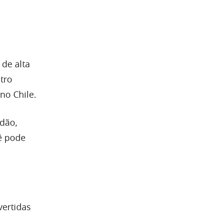
de alta
tro
no Chile.
udão,
cê pode
vertidas