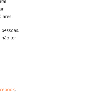
ital
an,
lares.
 pessoas,
 não ter
cebook
,