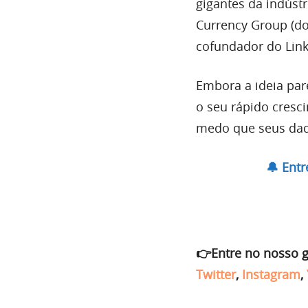
gigantes da indúst
Currency Group (d
cofundador do Link
Embora a ideia par
o seu rápido cresc
medo que seus dad
🔔 Ent
👉Entre no nosso 
Twitter
,
Instagram
,