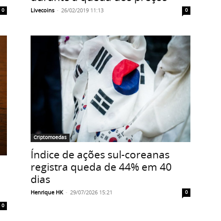
Livecoins
-
26/02/2019 11:13
0
0
Criptomoedas
Índice de ações sul-coreanas
registra queda de 44% em 40
dias
Henrique HK
-
29/07/2026 15:21
0
0