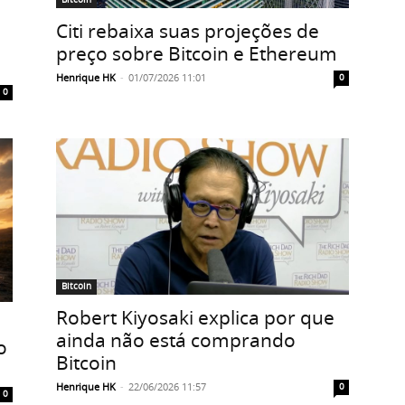
Citi rebaixa suas projeções de
preço sobre Bitcoin e Ethereum
Henrique HK
-
01/07/2026 11:01
0
0
Bitcoin
Robert Kiyosaki explica por que
ainda não está comprando
o
Bitcoin
Henrique HK
-
22/06/2026 11:57
0
0