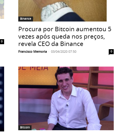
Binance
Procura por Bitcoin aumentou 5
vezes após queda nos preços,
0
revela CEO da Binance
Francisco Memoria
-
03/04/2020 07:50
0
Bitcoin