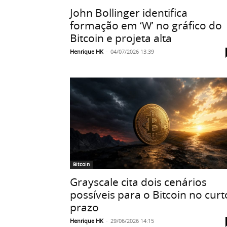
John Bollinger identifica
formação em ‘W’ no gráfico do
Bitcoin e projeta alta
Henrique HK
-
04/07/2026 13:39
Bitcoin
Grayscale cita dois cenários
possíveis para o Bitcoin no curt
prazo
Henrique HK
-
29/06/2026 14:15