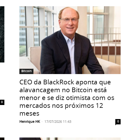
Bitcoin
CEO da BlackRock aponta que
alavancagem no Bitcoin está
menor e se diz otimista com os
0
mercados nos próximos 12
meses
Henrique HK
-
17/07/2026 11:43
0