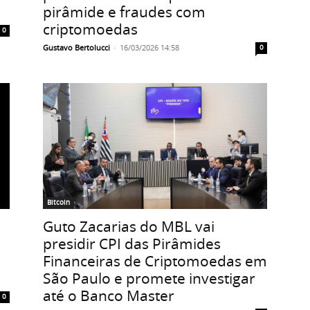
pirâmide e fraudes com
criptomoedas
0
Gustavo Bertolucci
-
16/03/2026 14:58
0
Bitcoin
Guto Zacarias do MBL vai
presidir CPI das Pirâmides
Financeiras de Criptomoedas em
São Paulo e promete investigar
até o Banco Master
0