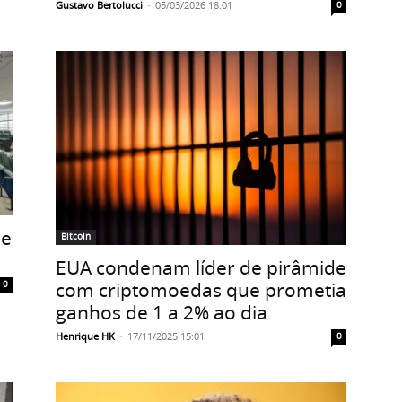
Gustavo Bertolucci
-
05/03/2026 18:01
0
de
Bitcoin
EUA condenam líder de pirâmide
com criptomoedas que prometia
0
ganhos de 1 a 2% ao dia
Henrique HK
-
17/11/2025 15:01
0