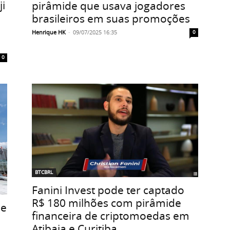
ji
pirâmide que usava jogadores
brasileiros em suas promoções
Henrique HK
-
09/07/2025 16:35
0
0
BTCBRL
Fanini Invest pode ter captado
R$ 180 milhões com pirâmide
de
financeira de criptomoedas em
Atibaia e Curitiba