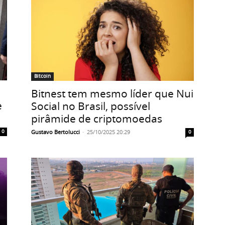
Bitcoin
Bitnest tem mesmo líder que Nui
e
Social no Brasil, possível
pirâmide de criptomoedas
Gustavo Bertolucci
-
25/10/2025 20:29
0
0