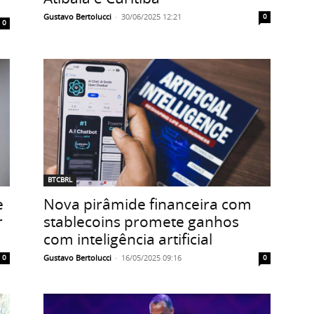
Gustavo Bertolucci
-
30/06/2025 12:21
0
0
BTCBRL
e
Nova pirâmide financeira com
r
stablecoins promete ganhos
com inteligência artificial
Gustavo Bertolucci
-
16/05/2025 09:16
0
0