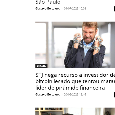
São Paulo
Gustavo Bertolucci
-
04/07/2025 10:08
BTCBRL
STJ nega recurso a investidor d
bitcoin lesado que tentou mata
líder de pirâmide financeira
Gustavo Bertolucci
-
20/06/2025 12:46