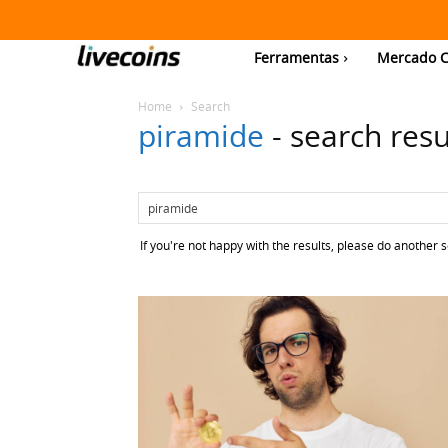
Ferramentas
Mercado C
Home
Search
piramide
-
search resu
If you're not happy with the results, please do another 