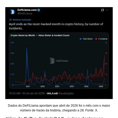
Dados do DeFiLlama apontam que abril de 2026 foi o mês com o maior
número de hacks da história, chegando a 28. Fonte: X.