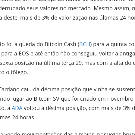
ia derrubado seus valores no mercado. Mesmo assim, 
 deste, mais de 3% de valorização nas últimas 24 ho
 foi a queda do Bitcoin Cash (
BCH
) para a quinta c
para a EOS e até então não conseguiu voltar a antiga
sexta posição na última terça 29, mas com a alta do 
o o fôlego.
a Cardano caiu da décima posição que vinha se susten
ndo lugar ao Bitcoin SV que foi criado em novembro
to, a
ADA
voltou a décima posição, com mais de 3% 
imas 24 horas.
a vendo movimentações das altcoins, por vezes bru