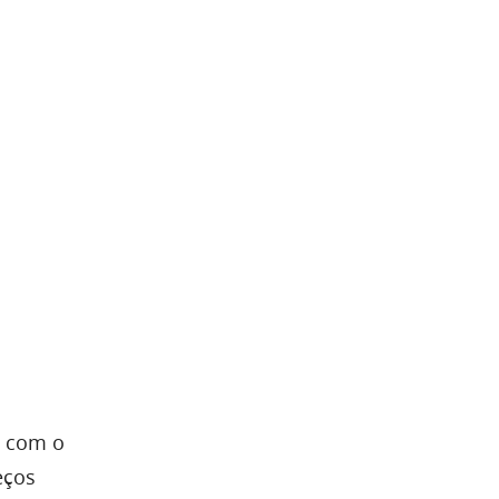
, com o
eços