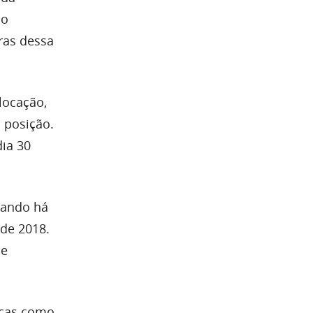
no
ras dessa
olocação,
 posição.
dia 30
tando há
 de 2018.
de
scas como