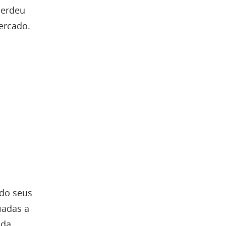
perdeu
ercado.
do seus
iadas a
 da