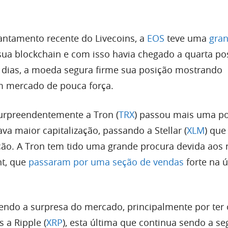
ntamento recente do Livecoins, a
EOS
teve uma
gra
ua blockchain e com isso havia chegado a quarta po
 dias, a moeda segura firme sua posição mostrando
m mercado de pouca força.
urpreendentemente a Tron (
TRX
) passou mais uma po
tava maior capitalização, passando a Stellar (
XLM
) que
ão. A Tron tem tido uma grande procura devida aos
nt, que
passaram por uma seção de vendas
forte na ú
endo a surpresa do mercado, principalmente por ter 
 a Ripple (
XRP
), esta última que continua sendo a s