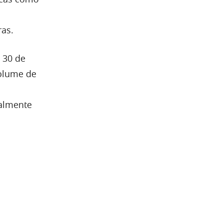
ras.
 30 de
olume de
almente