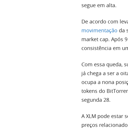
segue em alta.
De acordo com leva
movimentação
da s
market cap. Após 9
consistência em u
Com essa queda, s
já chega a ser a oi
ocupa a nona posiç
tokens do BitTorre
segunda 28.
A XLM pode estar s
preços relacionados