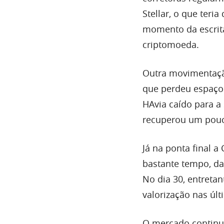
Stellar, o que ter
momento da escrita
criptomoeda.
Outra movimentação
que perdeu espaço 
HAvia caído para a 
recuperou um pouc
Já na ponta final 
bastante tempo, da
No dia 30, entretan
valorização nas últ
O mercado continu