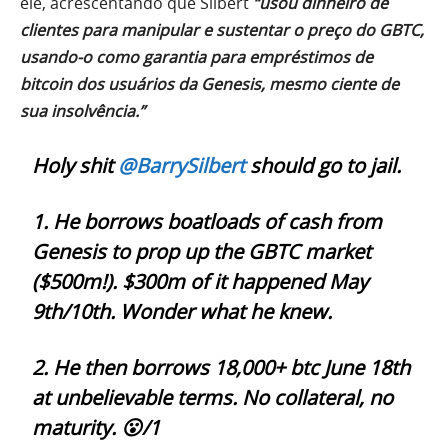
ele, acrescentando que Silbert
“usou dinheiro de
clientes para manipular e sustentar o preço do GBTC,
usando-o como garantia para empréstimos de
bitcoin dos usuários da Genesis, mesmo ciente de
sua insolvência.”
Holy shit
@BarrySilbert
should go to jail.
1. He borrows boatloads of cash from
Genesis to prop up the GBTC market
($500m!). $300m of it happened May
9th/10th. Wonder what he knew.
2. He then borrows 18,000+ btc June 18th
at unbelievable terms. No collateral, no
maturity. 😮/1