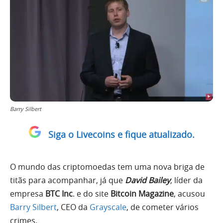
Barry Silbert
Siga o Livecoins e fique atualizado.
O mundo das criptomoedas tem uma nova briga de
titãs para acompanhar, já que
David Bailey
, líder da
empresa
BTC Inc
. e do site
Bitcoin Magazine
, acusou
Barry Silbert
, CEO da
Grayscale
, de cometer vários
crimes.