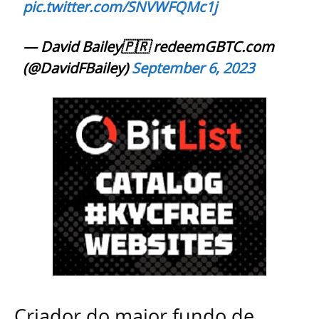
pic.twitter.com/SNVWFQMc1j
— David Bailey🇵🇷 redeemGBTC.com
(@DavidFBailey)
September 6, 2023
Criador do maior fundo de