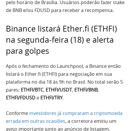
pelo horário de Brasília. Usuários poderão fazer stake
de BNB e/ou FDUSD para receber a recompensa.
Binance listará Ether.fi (ETHFI)
na segunda-feira (18) e alerta
para golpes
Após o fechamento do Launchpool, a Binance então
listará o Ether.fi (ETHFI) para negociação em sua
plataforma no dia 18 às 9h no Brasil. No total serão 5
pares:
ETHFI/BTC
,
ETHFI/USDT
,
ETHFI/BNB
,
ETHFI/FDUSD
e
ETHFI/TRY
.
Conforme
investidores já compraram a criptomoeda
errada em outras ocasiões
, a corretora emitiu um
aviso importante junto ao anúncio de listagem.