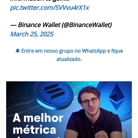
pic.twitter.com/SVVvu4rX1x
— Binance Wallet (@BinanceWallet)
March 25, 2025
🔔 Entre em nosso grupo no WhatsApp e fique
atualizado.