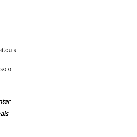
itou a
aso o
ntar
ais