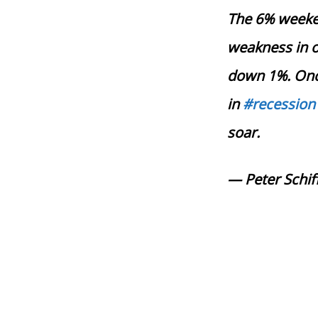
The 6% weeke
weakness in o
down 1%. Once
in
#recession
soar.
— Peter Schif