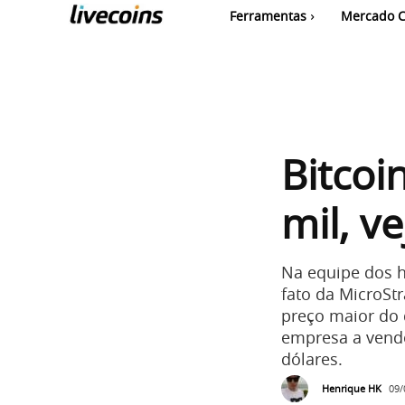
Ferramentas
Mercado C
Bitcoi
mil, v
Na equipe dos h
fato da MicroSt
preço maior do 
empresa a vende
dólares.
Henrique HK
09/