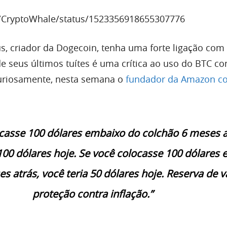
om/CryptoWhale/status/1523356918655307776
s, criador da Dogecoin, tenha uma forte ligação com 
 seus últimos tuítes é uma crítica ao uso do BTC c
Curiosamente, nesta semana o
fundador da Amazon c
ocasse 100 dólares embaixo do colchão 6 meses a
 100 dólares hoje. Se você colocasse 100 dólares
s atrás, você teria 50 dólares hoje. Reserva de va
proteção contra inflação.”