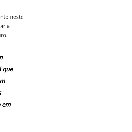
anto neste
ar a
ro.
m
á que
em
s
o em