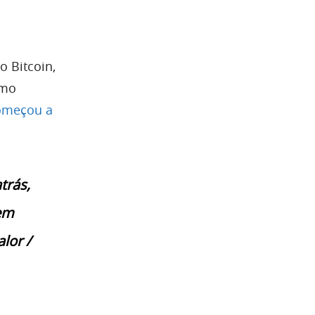
o Bitcoin,
omo
omeçou a
trás,
 em
lor /