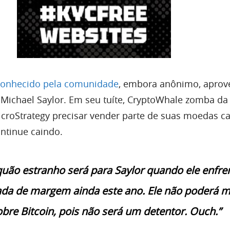
 conhecido pela comunidade
, embora anônimo, aprove
r Michael Saylor. Em seu tuíte, CryptoWhale zomba da
icroStrategy precisar vender parte de suas moedas c
ontinue caindo.
quão estranho será para Saylor quando ele enfre
a de margem ainda este ano. Ele não poderá m
obre Bitcoin, pois não será um detentor. Ouch.”