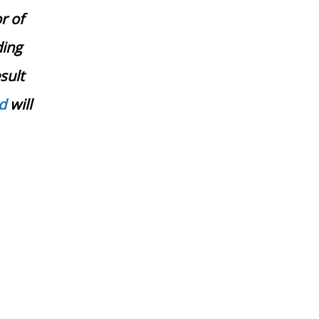
r of
ding
sult
d
will