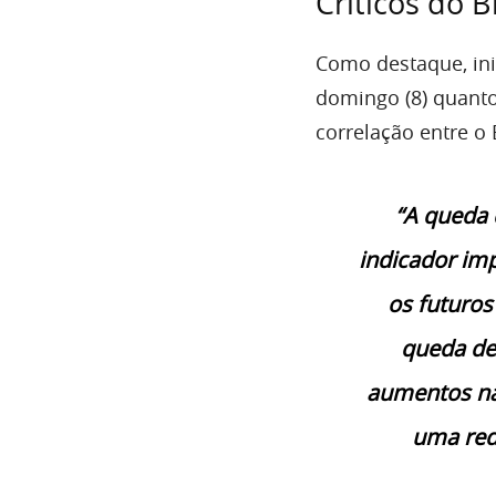
Críticos do 
Como destaque, ini
domingo (8) quanto 
correlação entre 
“A queda 
indicador imp
os futuro
queda de
aumentos na
uma redu