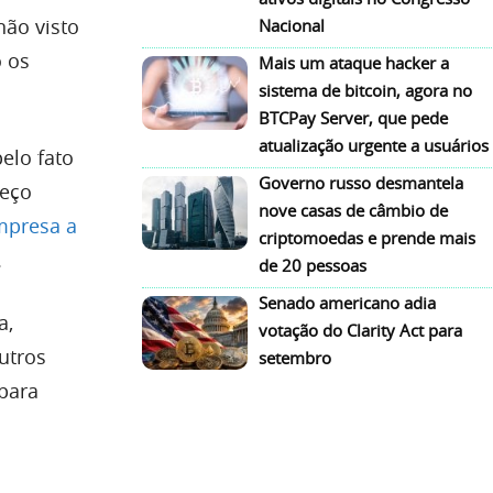
não visto
Nacional
o os
Mais um ataque hacker a
sistema de bitcoin, agora no
BTCPay Server, que pede
atualização urgente a usuários
elo fato
Governo russo desmantela
reço
nove casas de câmbio de
mpresa a
criptomoedas e prende mais
.
de 20 pessoas
Senado americano adia
a,
votação do Clarity Act para
utros
setembro
para