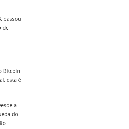
, passou
o de
 Bitcoin
l, esta é
Desde a
queda do
não