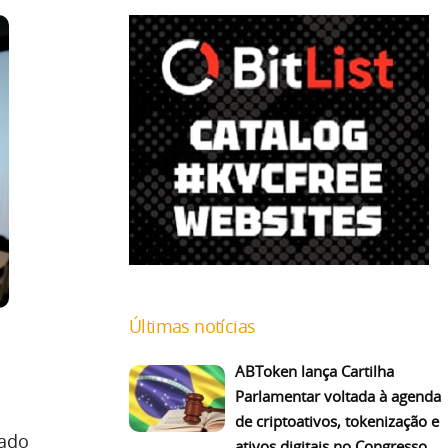
Últimas notícias
ABToken lança Cartilha
Parlamentar voltada à agenda
de criptoativos, tokenização e
iado
ativos digitais no Congresso