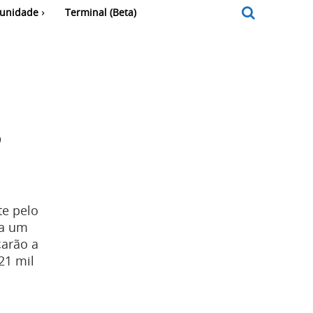
unidade
Terminal (Beta)
3
te pelo
 a um
çarão a
21 mil