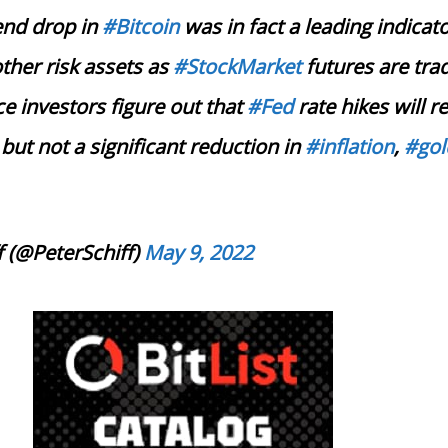
nd drop in
#Bitcoin
was in fact a leading indicato
ther risk assets as
#StockMarket
futures are tra
 investors figure out that
#Fed
rate hikes will re
but not a significant reduction in
#inflation
,
#gol
f (@PeterSchiff)
May 9, 2022