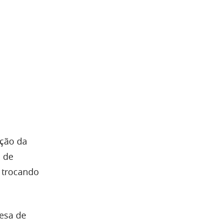
ução da
o de
, trocando
resa de