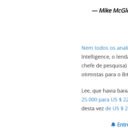
— Mike McGl
Nem todos os anali
Intelligence, o len
chefe de pesquisa)
otimistas para o Bi
Lee, que havia bai
25.000 para US $ 22
desta vez
de US $ 2
🔔 Ent