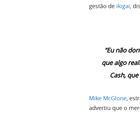
gestão de
ikigai
, d
“Eu não dor
que algo rea
Cash, que 
Mike McGlone
, est
advertiu que o mer