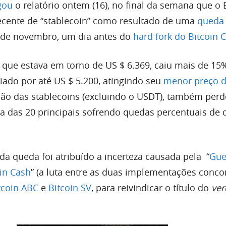
gou
o relatório ontem (16), no final da semana que o 
cente de “stablecoin” como resultado de uma
queda 
 de novembro, um dia antes do
hard fork do Bitcoin 
, que estava em torno de US $ 6.369, caiu mais de 15
iado por até US $ 5.200, atingindo seu
menor preço 
ção das stablecoins (excluindo o USDT), também per
ia das 20 principais sofrendo quedas percentuais de 
da queda foi atribuído a incerteza causada pela “
Gue
in Cash
” (a luta entre as duas implementações conco
tcoin ABC
e
Bitcoin SV
, para reivindicar o título do
ver