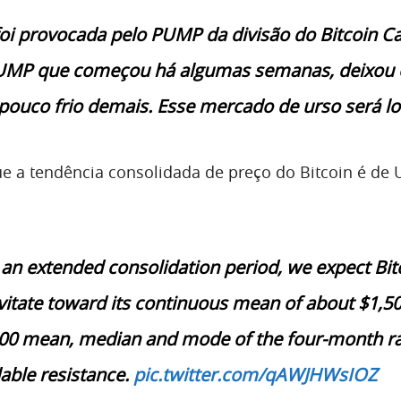
foi provocada pelo PUMP da divisão do Bitcoin C
UMP que começou há algumas semanas, deixou 
ouco frio demais. Esse mercado de urso será lo
e a tendência consolidada de preço do Bitcoin é de 
g an extended consolidation period, we expect Bit
avitate toward its continuous mean of about $1,50
500 mean, median and mode of the four-month r
able resistance.
pic.twitter.com/qAWJHWsIOZ