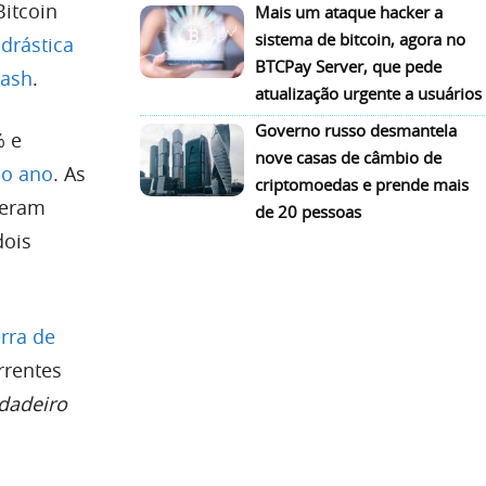
Bitcoin
Mais um ataque hacker a
sistema de bitcoin, agora no
drástica
BTCPay Server, que pede
Cash
.
atualização urgente a usuários
Governo russo desmantela
% e
nove casas de câmbio de
do ano
. As
criptomoedas e prende mais
deram
de 20 pessoas
dois
rra de
rrentes
dadeiro