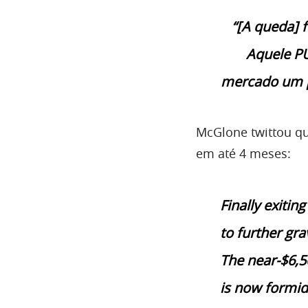
“[A queda] 
Aquele P
mercado um p
McGlone twittou qu
em até 4 meses:
Finally exitin
to further gr
The near-$6,
is now formid