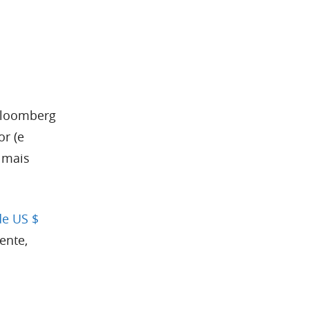
Bloomberg
or (e
s mais
de US $
ente,