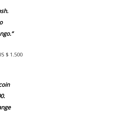
ash.
o
ngo.”
US $ 1.500
coin
0.
ange