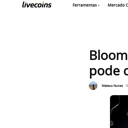
Ferramentas
Mercado C
Bloomb
pode c
Mateus Nunes
1