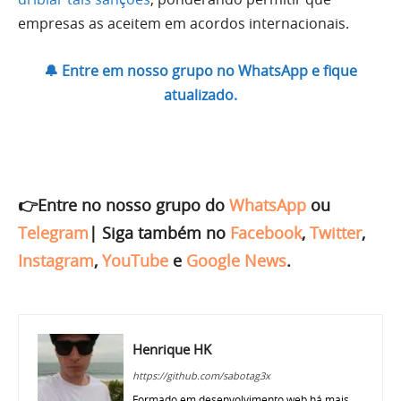
empresas as aceitem em acordos internacionais.
🔔 Entre em nosso grupo no WhatsApp e fique
atualizado.
👉Entre no nosso grupo do
WhatsApp
ou
Telegram
|
Siga também no
Facebook
,
Twitter
,
Instagram
,
YouTube
e
Google News
.
Henrique HK
https://github.com/sabotag3x
Formado em desenvolvimento web há mais