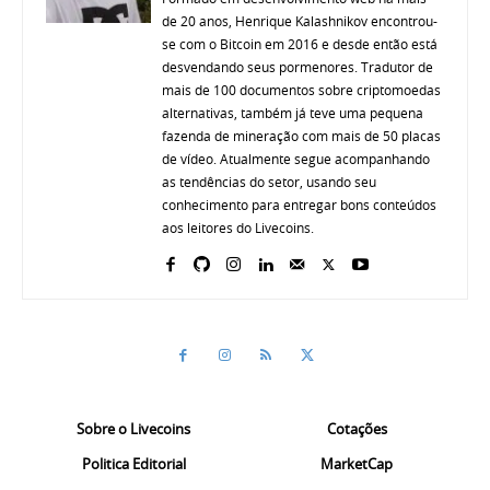
de 20 anos, Henrique Kalashnikov encontrou-
se com o Bitcoin em 2016 e desde então está
desvendando seus pormenores. Tradutor de
mais de 100 documentos sobre criptomoedas
alternativas, também já teve uma pequena
fazenda de mineração com mais de 50 placas
de vídeo. Atualmente segue acompanhando
as tendências do setor, usando seu
conhecimento para entregar bons conteúdos
aos leitores do Livecoins.
Sobre o Livecoins
Cotações
Politica Editorial
MarketCap