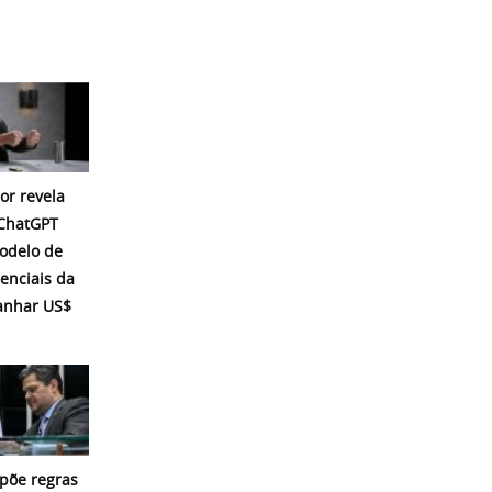
or revela
 ChatGPT
modelo de
enciais da
ganhar US$
põe regras