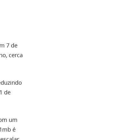
em 7 de
ho, cerca
reduzindo
1 de
 com um
“1mb é
escalar,