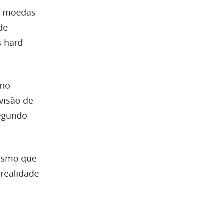
ue moedas
de
 hard
 no
visão de
segundo
mesmo que
realidade