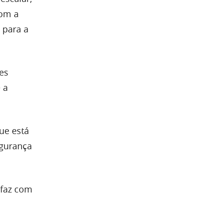
com a
 para a
es
 a
ue está
egurança
 faz com