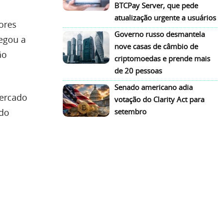
BTCPay Server, que pede
atualização urgente a usuários
ores
Governo russo desmantela
egou a
nove casas de câmbio de
ão
criptomoedas e prende mais
de 20 pessoas
Senado americano adia
mercado
votação do Clarity Act para
ndo
setembro