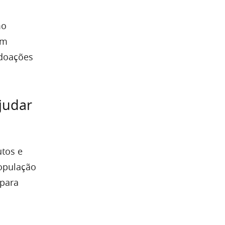
mo
um
 doações
judar
utos e
população
para