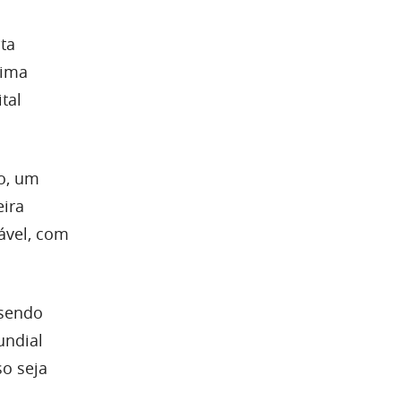
ta
tima
tal
o, um
ira
rável, com
 sendo
undial
so seja