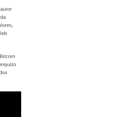
 autor
 da
lores,
aleb
Bitcoin
prejuízo
 dos