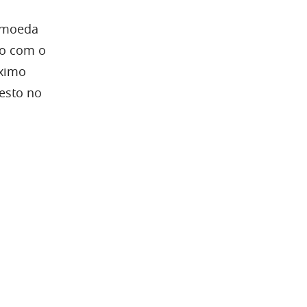
a moeda
do com o
óximo
testo no