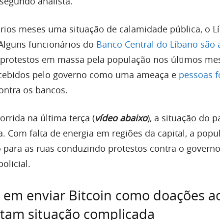
segundo analista.
rios meses uma situação de calamidade pública, o L
Alguns funcionários do
Banco Central do Líbano são
 protestos em massa pela população nos últimos mes
ecebidos pelo governo como uma ameaça e
pessoas 
ntra os bancos.
rrida na última terça (
vídeo abaixo
), a situação do p
a. Com falta de energia em regiões da capital, a popu
para as ruas conduzindo protestos contra o governo
olicial.
 em enviar Bitcoin como doações a
ctam situação complicada