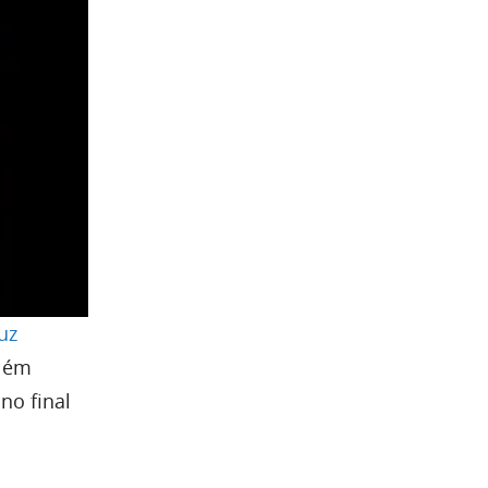
uz
Além
 no final