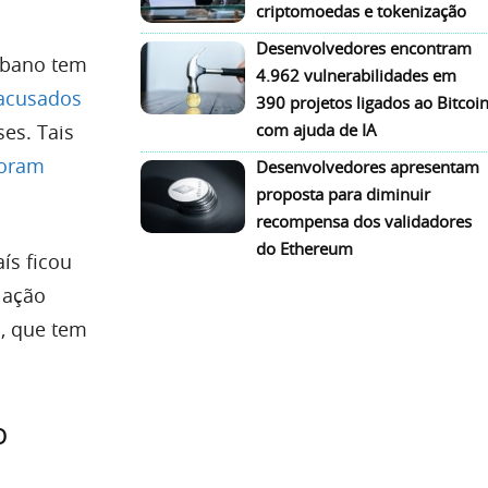
criptomoedas e tokenização
Desenvolvedores encontram
íbano tem
4.962 vulnerabilidades em
 acusados
390 projetos ligados ao Bitcoi
es. Tais
com ajuda de IA
foram
Desenvolvedores apresentam
proposta para diminuir
recompensa dos validadores
do Ethereum
aís ficou
lação
, que tem
o