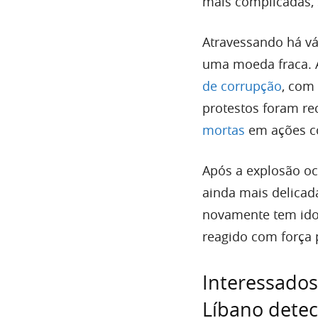
mais complicadas, 
Atravessando há vá
uma moeda fraca. 
de corrupção
, com
protestos foram r
mortas
em ações co
Após a explosão oco
ainda mais delicad
novamente tem ido 
reagido com força p
Interessados
Líbano dete