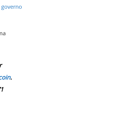
o governo
ma
r
coin
.
71