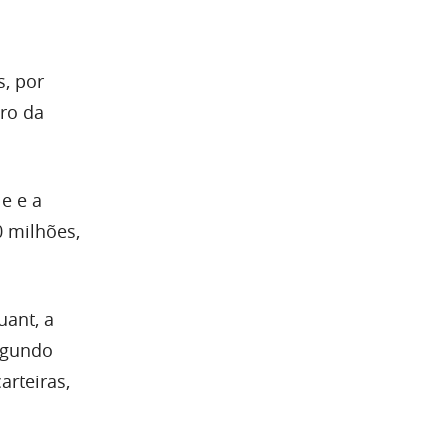
, por
ro da
e e a
0 milhões,
uant, a
Segundo
arteiras,