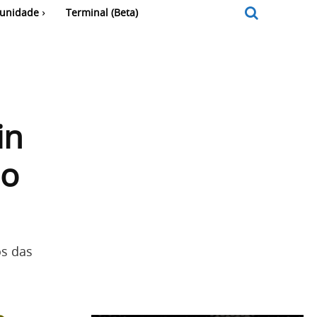
unidade
Terminal (Beta)
in
do
s das