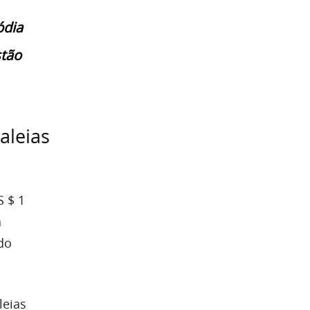
ódia
stão
aleias
S $ 1
a
do
leias