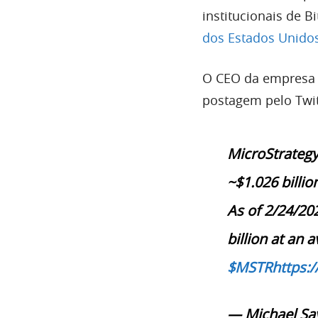
institucionais de B
dos Estados Unido
O CEO da empresa
postagem pelo Twit
MicroStrategy
~$1.026 billio
As of 2/24/20
billion at an 
$MSTR
https:
— Michael Say