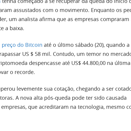
n
tenha começado a se recuperar da queda do início 
caram assustados com o movimento. Enquanto os p
der, um analista afirma que as empresas compraram
e a baixa.
o
preço do Bitcoin
até o último sábado (20), quando 
ltrapassar US $ 58 mil. Contudo, um temor no mercad
riptomoeda despencasse até US$ 44.800,00 na última
var o recorde.
cuperou levemente sua cotação, chegando a ser cotad
etoras. A nova alta pós-queda pode ter sido causada
r empresas, que acreditaram na tecnologia, mesmo c