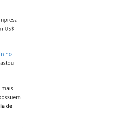
empresa
em US$
in no
gastou
n mais
e possuem
ia de