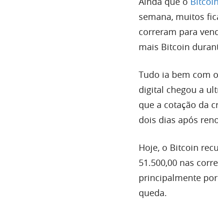
Ainda que o
Bitcoi
semana, muitos fi
correram para ven
mais Bitcoin durant
Tudo ia bem com 
digital chegou a u
que a cotação da c
dois dias após reno
Hoje, o Bitcoin re
51.500,00 nas corr
principalmente po
queda.