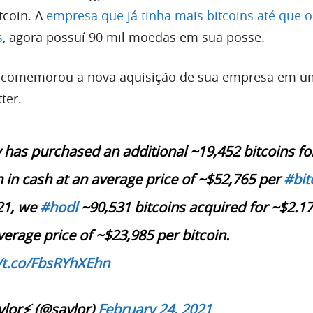
itcoin. A
empresa que já tinha mais bitcoins até que 
s
, agora possuí 90 mil moedas em sua posse.
 comemorou a nova aquisição de sua empresa em u
ter.
 has purchased an additional ~19,452 bitcoins fo
n in cash at an average price of ~$52,765 per
#bit
21, we
#hodl
~90,531 bitcoins acquired for ~$2.1
average price of ~$23,985 per bitcoin.
//t.co/FbsRYhXEhn
lor⚡️ (@saylor)
February 24, 2021