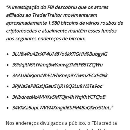
“A investigação do FBI descobriu que os atores
afiliados ao TraderTraitor movimentaram
aproximadamente 1.580 bitcoins de vários roubos de
criptomoedas e atualmente mantêm esses fundos
nos seguintes endereços de bitcoin:
3LU8wRu4ZnXP4UM8Yo6kkTiGHM9BubgyiG
39idqitN9tYNmq3wYanwg3MitFB5TZCjWu
3AAUBbKJorvNhEUFhKnep9YTwmZECxE4Nk
3PjNaSeP8GzLjGeu51JR19Q2Lu8W2Te9oc
3NbdrezMzAVVfXv5MTQJn4hWqKhYCTCJoB
34VXKa5upLWVYMXmgid6bFM4BaQXHxSUoL.”
Nos endereços divulgados a público, o FBI acredita