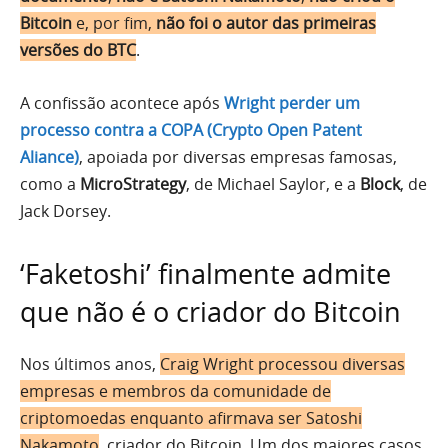
Bitcoin
e, por fim,
não foi o autor das primeiras
versões do BTC
.
A confissão acontece após
Wright perder um
processo contra a COPA (Crypto Open Patent
Aliance)
, apoiada por diversas empresas famosas,
como a
MicroStrategy
, de Michael Saylor, e a
Block
, de
Jack Dorsey.
‘Faketoshi’ finalmente admite
que não é o criador do Bitcoin
Nos últimos anos,
Craig Wright processou diversas
empresas e membros da comunidade de
criptomoedas enquanto afirmava ser Satoshi
Nakamoto
, criador do Bitcoin. Um dos maiores casos