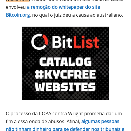
envolveu
a remoção do whitepaper do site
Bitcoin.org
, no qual o juiz deu a causa ao australiano.
O processo da COPA contra Wright prometia dar um
fim a essa onda de abusos. Afinal,
algumas pessoas
não tinham dinheiro para se defender nos tribunais e