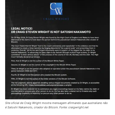
Site oficial de Craig Wright mostra mensagem afirmando que australiano não
é Satoshi Nakamoto, criador do Bitcoin. Fonte: craigwright.net