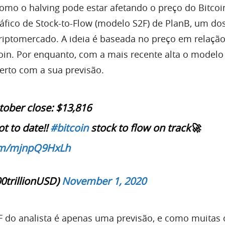
como o halving pode estar afetando o preço do Bitcoi
áfico de Stock-to-Flow (modelo S2F) de PlanB, um dos
iptomercado. A ideia é baseada no preço em relação
in. Por enquanto, com a mais recente alta o modelo
erto com a sua previsão.
ober close: $13,816
t to date!!
#bitcoin
stock to flow on track🚀
com/mjnpQ9HxLh
0trillionUSD)
November 1, 2020
F do analista é apenas uma previsão, e como muitas 