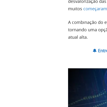
desvalorização das
muitos
começaram 
A combinação do efe
tornando uma opção
atual alta.
🔔 Ent