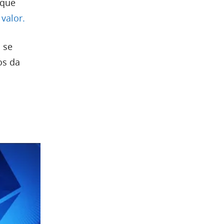
 que
valor.
 se
os da