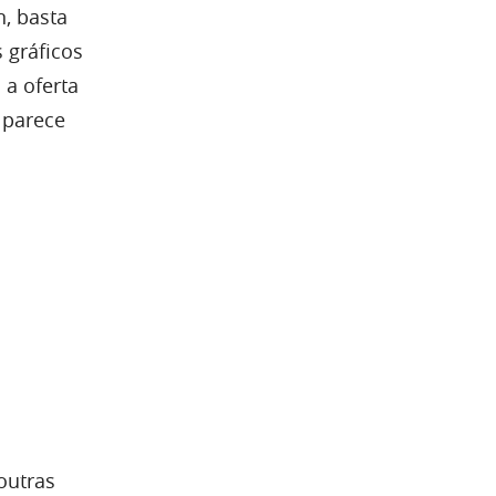
n, basta
 gráficos
 a oferta
 parece
outras