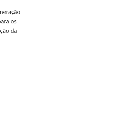
ineração
para os
ição da