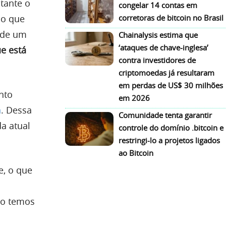
tante o
congelar 14 contas em
do que
corretoras de bitcoin no Brasil
 de um
Chainalysis estima que
‘ataques de chave-inglesa’
e está
contra investidores de
criptomoedas já resultaram
em perdas de US$ 30 milhões
nto
em 2026
a
. Dessa
Comunidade tenta garantir
a atual
controle do domínio .bitcoin e
restringi-lo a projetos ligados
ao Bitcoin
e, o que
sso temos