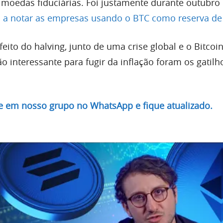
 moedas fiduciárias. Foi justamente durante outubro
a notar as empresas usando o BTC como reserva de 
ito do halving, junto de uma crise global e o Bitcoin
 interessante para fugir da inflação foram os gatilh
re em nosso grupo no WhatsApp e fique atualizado.