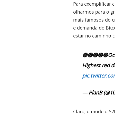
Para exemplificar 
olharmos para o gr
mais famosos do cr
e demanda do Bitco
estar no caminho c
🔴🔴🔴🔴🔴Oct
Highest red do
pic.twitter.
— PlanB (@10
Claro, o modelo S2