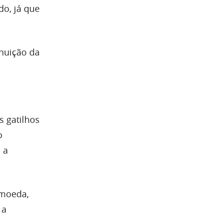
do, já que
nuição da
s gatilhos
o
 a
 moeda,
 a