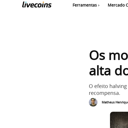
Ferramentas
Mercado C
Os mot
alta d
O efeito halvin
recompensa.
Matheus Henriqu