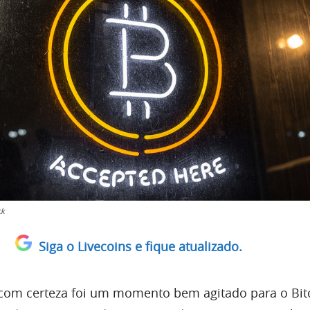
ck
Siga o Livecoins e fique atualizado.
com certeza foi um momento bem agitado para o Bit