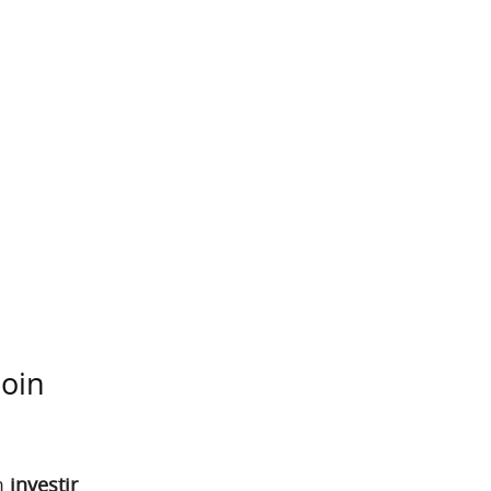
coin
m
investir