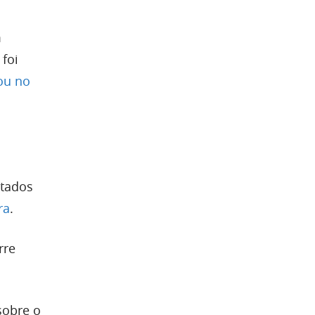
m
 foi
ou no
stados
ra
.
rre
sobre o