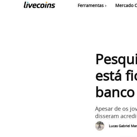
Ferramentas
Mercado C
Pesqui
está f
banco
Apesar de os jo
disseram acredi
Lucas Gabriel Mar