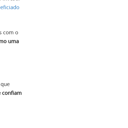
eficiado
os com o
omo uma
 que
e confiam