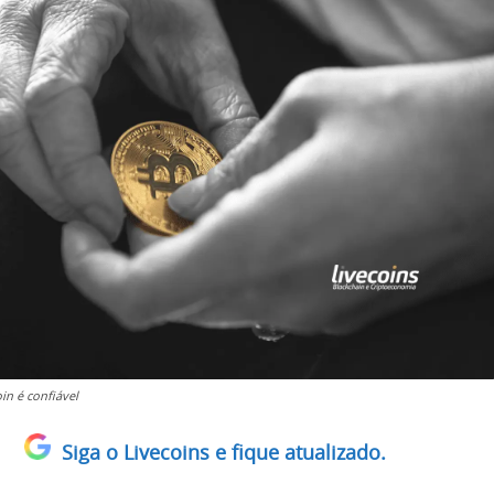
in é confiável
Siga o Livecoins e fique atualizado.