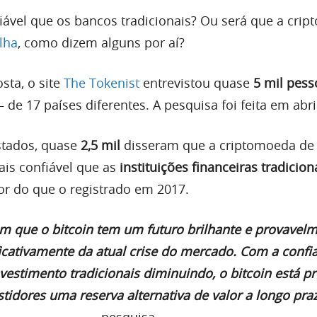
iável que os bancos tradicionais? Ou será que a cri
lha
, como dizem alguns por aí?
sta, o site
The Tokenist
entrevistou quase
5 mil pess
– de 17 países diferentes. A pesquisa foi feita em abri
istados, quase
2,5 mil
disseram que a criptomoeda de 
is confiável que as
instituições financeiras tradicion
r do que o registrado em 2017.
m que o bitcoin tem um futuro brilhante e provavel
ficativamente da atual crise do mercado. Com a confi
vestimento tradicionais diminuindo, o bitcoin está p
stidores uma reserva alternativa de valor a longo praz
pesquisa.