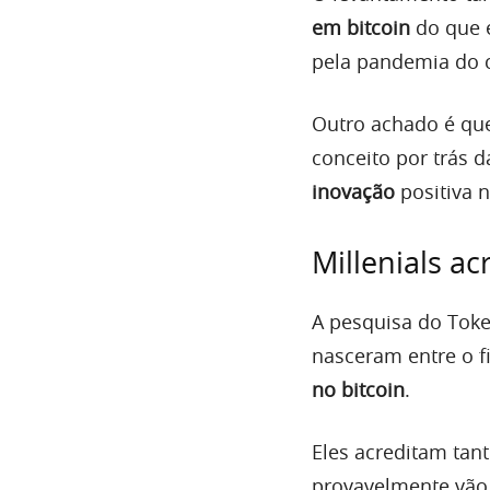
em bitcoin
do que 
pela pandemia do 
Outro achado é que
conceito por trás 
inovação
positiva n
Millenials a
A pesquisa do Tok
nasceram entre o fi
no bitcoin
.
Eles acreditam tan
provavelmente vã