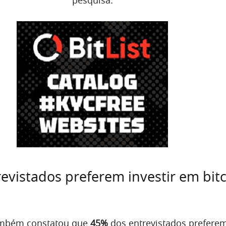
evistados preferem investir em bit
ambém constatou que
45%
dos entrevistados prefere