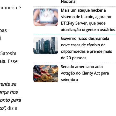
Nacional
ptomoeda é
Mais um ataque hacker a
sistema de bitcoin, agora no
BTCPay Server, que pede
atualização urgente a usuários
oas
–
l.
Governo russo desmantela
nove casas de câmbio de
criptomoedas e prende mais
Satoshi
de 20 pessoas
ais
. Esse
Senado americano adia
votação do Clarity Act para
setembro
mente se
ança nos
ronto para
o”,
diz a