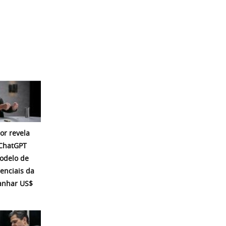
or revela
 ChatGPT
modelo de
enciais da
ganhar US$