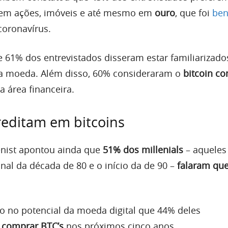
em ações, imóveis e até mesmo em
ouro
, que foi
ben
coronavírus.
 61% dos entrevistados disseram estar familiarizad
da moeda. Além disso, 60% consideraram o
bitcoin c
a área financeira.
creditam em bitcoins
enist apontou ainda que
51% dos millenials
– aqueles
nal da década de 80 e o início da de 90 –
falaram qu
to no potencial da moeda digital que 44% deles
o
comprar BTC’s
nos próximos cinco anos.