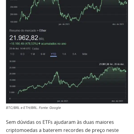
BTC/BRL e ETH/BRL. Fonte: Google
Sem dúvidas os ETFs ajudaram às duas maiores
criptomoedas a baterem recordes de preço neste