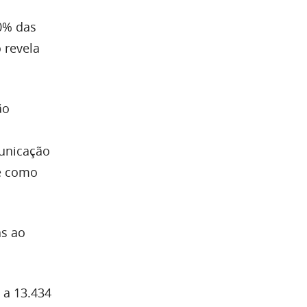
0% das
 revela
ão
municação
te como
as ao
 a 13.434