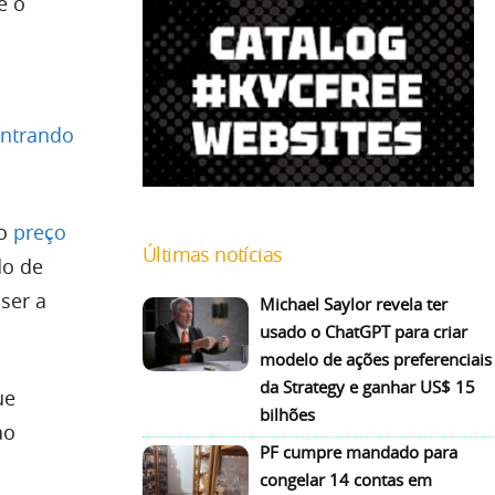
e o
entrando
 o
preço
Últimas notícias
do de
 ser a
Michael Saylor revela ter
usado o ChatGPT para criar
modelo de ações preferenciais
da Strategy e ganhar US$ 15
ue
bilhões
ao
PF cumpre mandado para
congelar 14 contas em