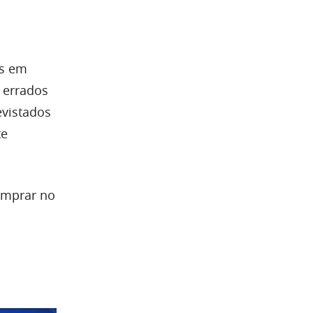
as em
 errados
evistados
te
omprar no