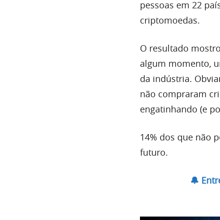
pessoas em 22 paí
criptomoedas.
O resultado mostr
algum momento, um
da indústria. Obvia
não compraram crip
engatinhando (e po
14% dos que não p
futuro.
🔔 Ent