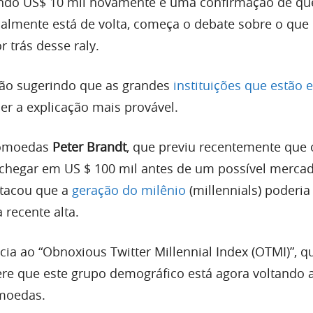
endo US$ 10 mil novamente e uma confirmação de qu
nalmente está de volta, começa o debate sobre o que
 trás desse raly.
tão sugerindo que as grandes
instituições que estão 
er a explicação mais provável.
ptomoedas
Peter Brandt
, que previu recentemente que
chegar em US $ 100 mil antes de um possível merca
stacou que a
geração do milênio
(millennials) poderia
 recente alta.
cia ao “Obnoxious Twitter Millennial Index (OTMI)”, q
re que este grupo demográfico está agora voltando 
moedas.