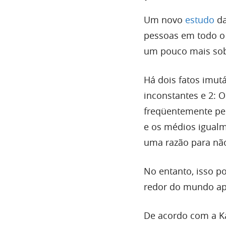
Um novo
estudo
da
pessoas em todo o 
um pouco mais sob
Há dois fatos imutá
inconstantes e 2: O
freqüentemente pe
e os médios igualm
uma razão para não
No entanto, isso 
redor do mundo ap
De acordo com a K