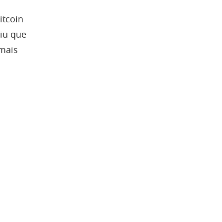
itcoin
iu que
 mais