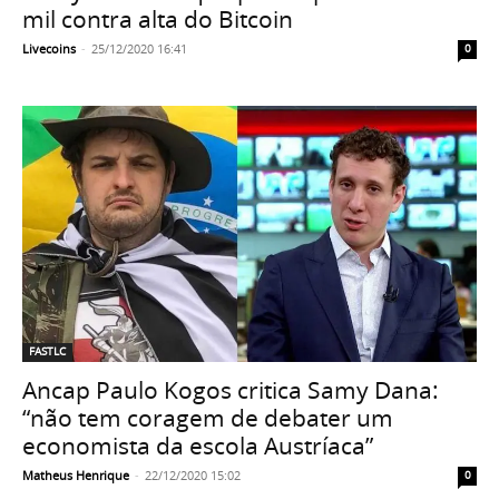
mil contra alta do Bitcoin
Livecoins
-
25/12/2020 16:41
0
FASTLC
Ancap Paulo Kogos critica Samy Dana:
“não tem coragem de debater um
economista da escola Austríaca”
Matheus Henrique
-
22/12/2020 15:02
0