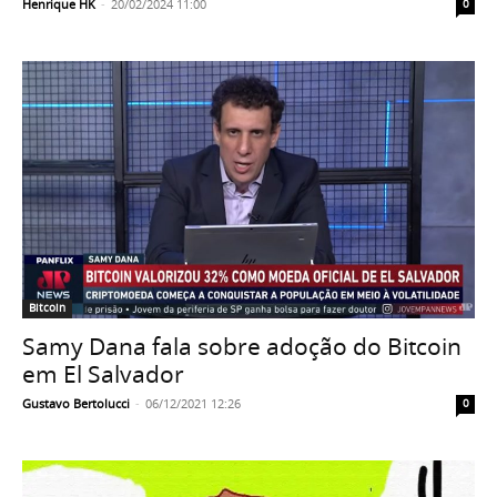
Henrique HK
-
20/02/2024 11:00
0
Bitcoin
Samy Dana fala sobre adoção do Bitcoin
em El Salvador
Gustavo Bertolucci
-
06/12/2021 12:26
0