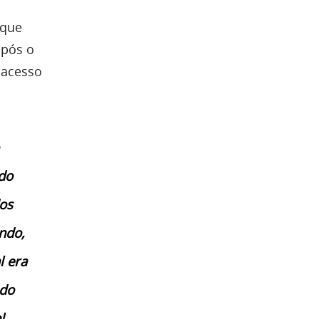
 que
após o
 acesso
do
os
ndo,
l era
 do
l