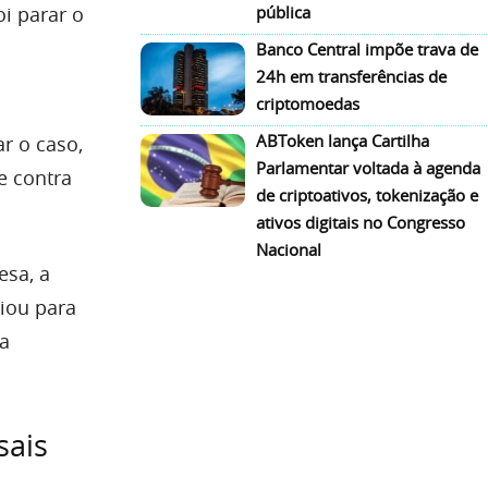
i parar o
pública
Banco Central impõe trava de
24h em transferências de
criptomoedas
ABToken lança Cartilha
ar o caso,
Parlamentar voltada à agenda
e contra
de criptoativos, tokenização e
ativos digitais no Congresso
Nacional
esa, a
viou para
 a
sais