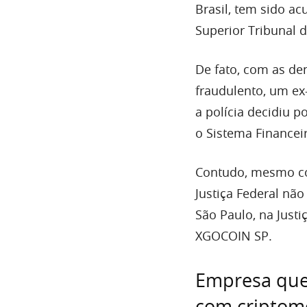
Brasil, tem sido a
Superior Tribunal de
De fato, com as d
fraudulento, um ex-
a polícia decidiu p
o Sistema Financei
Contudo, mesmo co
Justiça Federal nã
São Paulo, na Justi
XGOCOIN SP.
Empresa que
com criptomo