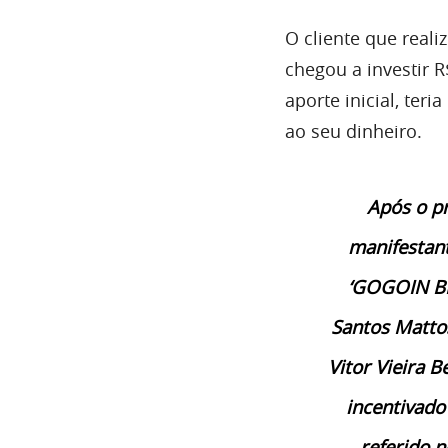
O cliente que real
chegou a investir 
aporte inicial, te
ao seu dinheiro.
Após o p
manifestan
‘GOGOIN BR
Santos Mattos
Vitor Vieira 
incentivado
referido n