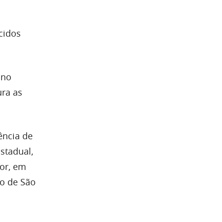
cidos
 no
ura as
ência de
stadual,
dor, em
do de São