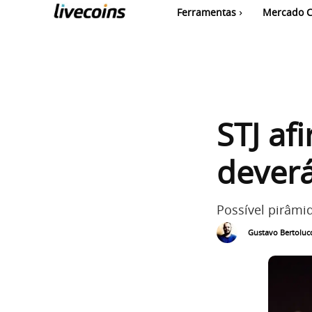
Ferramentas
Mercado C
STJ af
dever
Possível pirâmi
Gustavo Bertolucc