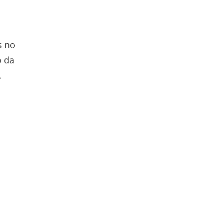
s no
o da
.