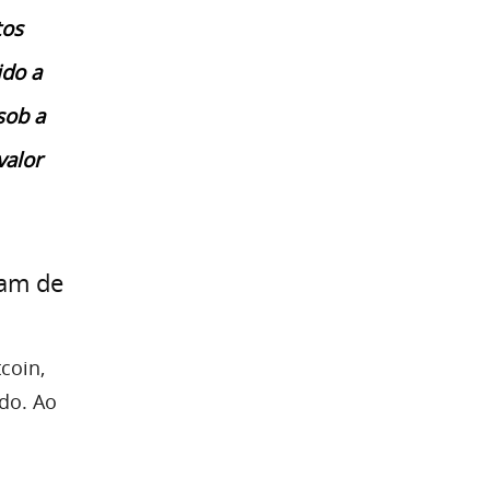
tos
ido a
sob a
valor
ram de
coin,
do. Ao