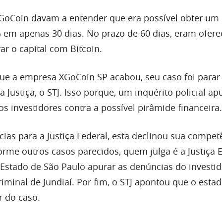
GoCoin davam a entender que era possível obter um
em apenas 30 dias. No prazo de 60 dias, eram ofere
r o capital com Bitcoin.
ue a empresa XGoCoin SP acabou, seu caso foi parar
a Justiça, o STJ. Isso porque, um inquérito policial ap
s investidores contra a possível pirâmide financeira.
ias para a Justiça Federal, esta declinou sua compet
orme outros casos parecidos, quem julga é a Justiça E
o Estado de São Paulo apurar as denúncias do investi
riminal de Jundiaí. Por fim, o STJ apontou que o esta
r do caso.