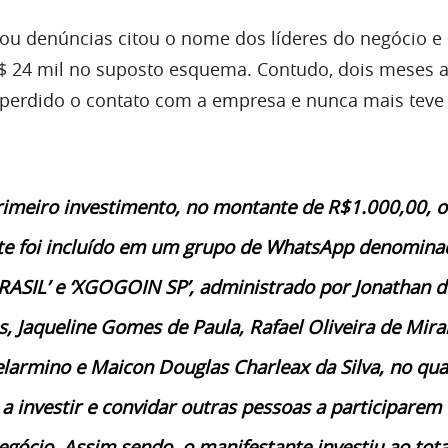
izou denúncias citou o nome dos líderes do negócio e
R$ 24 mil no suposto esquema. Contudo, dois meses 
ria perdido o contato com a empresa e nunca mais teve
rimeiro investimento, no montante de R$1.000,00, o
te foi incluído em um grupo de WhatsApp denomina
ASIL’ e ‘XGOGOIN SP’, administrado por Jonathan d
, Jaqueline Gomes de Paula, Rafael Oliveira de Mira
Belarmino e Maicon Douglas Charleax da Silva, no qua
 a investir e convidar outras pessoas a participarem
egócio. Assim sendo, o manifestante investiu ao tota