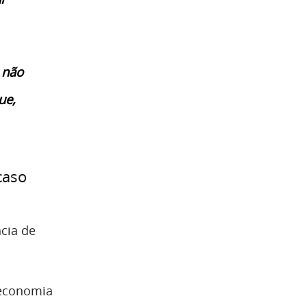
 não
ue,
caso
cia de
 economia