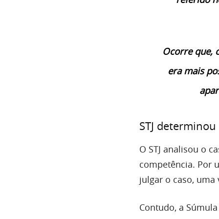
Ocorre que, c
era mais pos
apar
STJ determinou 
O STJ analisou o c
competência. Por u
julgar o caso, uma 
Contudo, a Súmula 