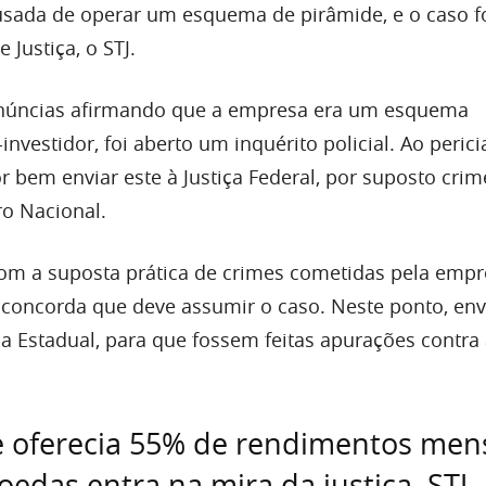
cusada de operar um esquema de pirâmide, e o caso fo
 Justiça, o STJ.
enúncias afirmando que a empresa era um esquema
investidor, foi aberto um inquérito policial. Ao perici
or bem enviar este à Justiça Federal, por suposto crim
ro Nacional.
m a suposta prática de crimes cometidas pela empr
o concorda que deve assumir o caso. Neste ponto, en
ça Estadual, para que fossem feitas apurações contra
 oferecia 55% de rendimentos men
edas entra na mira da justiça, STJ