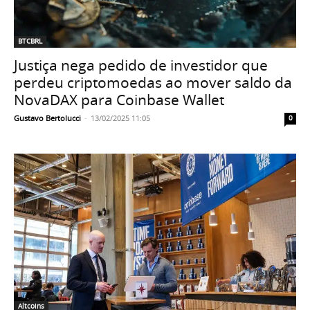
BTCBRL
Justiça nega pedido de investidor que
perdeu criptomoedas ao mover saldo da
NovaDAX para Coinbase Wallet
Gustavo Bertolucci
-
13/02/2025 11:05
0
Altcoins