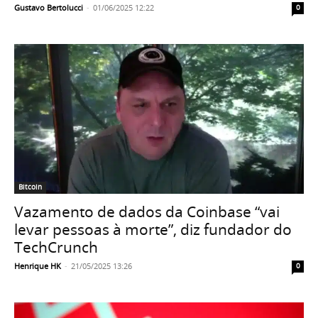
Gustavo Bertolucci
-
01/06/2025 12:22
0
Bitcoin
Vazamento de dados da Coinbase “vai
levar pessoas à morte”, diz fundador do
TechCrunch
Henrique HK
-
21/05/2025 13:26
0