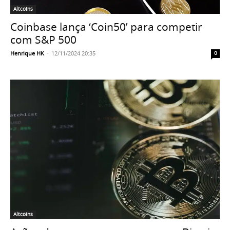
Altcoins
Coinbase lança ‘Coin50’ para competir
com S&P 500
Henrique HK
-
12/11/2024 20:35
0
Altcoins