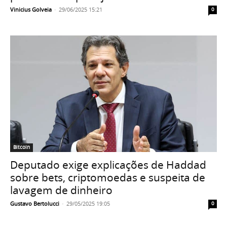
Vinicius Golveia
-
29/06/2025 15:21
0
Bitcoin
Deputado exige explicações de Haddad
sobre bets, criptomoedas e suspeita de
lavagem de dinheiro
Gustavo Bertolucci
-
29/05/2025 19:05
0