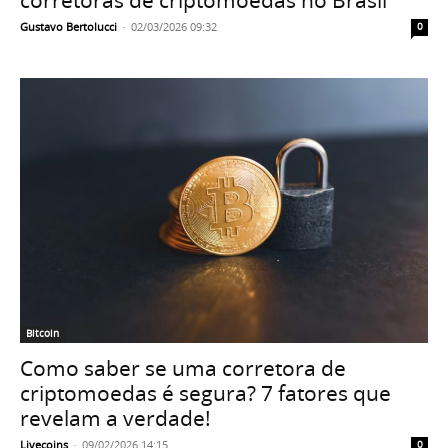
Gustavo Bertolucci
-
02/03/2026 09:32
0
Bitcoin
Como saber se uma corretora de
criptomoedas é segura? 7 fatores que
revelam a verdade!
Livecoins
-
09/02/2026 14:15
0