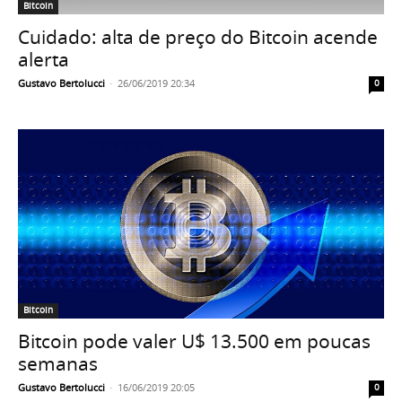
Bitcoin
Cuidado: alta de preço do Bitcoin acende
alerta
Gustavo Bertolucci
-
26/06/2019 20:34
0
Bitcoin
Bitcoin pode valer U$ 13.500 em poucas
semanas
Gustavo Bertolucci
-
16/06/2019 20:05
0