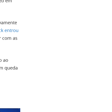
ízo em
ovamente
ck entrou
r com as
o ao
com queda