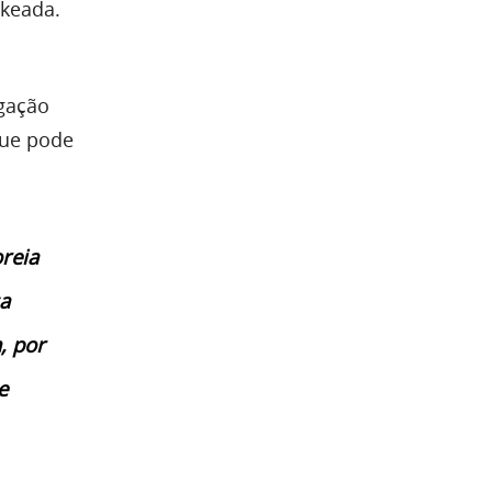
ckeada.
igação
que pode
reia
a
, por
e