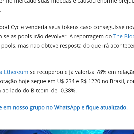
r no mercado suas moedas e causou enorme preju
.
ood Cycle venderia seus tokens caso conseguisse n
se as pools irão devolver. A reportagem do
The Blo
pools, mas não obteve resposta do que irá acontece
da Ethereum
se recuperou e já valoriza 78% em relaçã
cotação hoje segue em U$ 234 e R$ 1220 no Brasil, 
a ao lado do Bitcoin, de -0,38%.
re em nosso grupo no WhatsApp e fique atualizado.