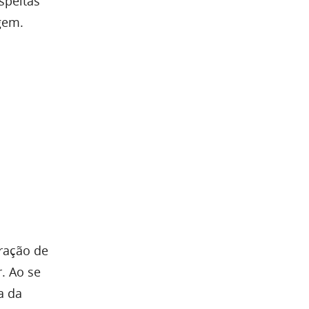
speitas
gem.
ração de
. Ao se
a da