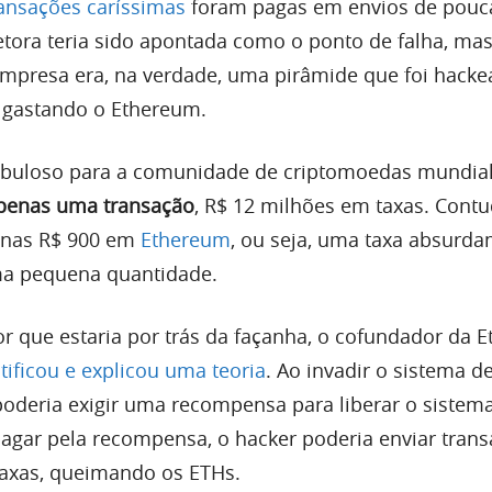
ransações caríssimas
foram pagas em envios de pouc
ora teria sido apontada como o ponto de falha, mas
mpresa era, na verdade, uma pirâmide que foi hacke
 gastando o Ethereum.
nebuloso para a comunidade de criptomoedas mundial
penas uma transação
, R$ 12 milhões em taxas. Cont
nas R$ 900 em
Ethereum
, ou seja, uma taxa absurd
ma pequena quantidade.
or que estaria por trás da façanha, o cofundador da 
tificou e explicou uma teoria
. Ao invadir o sistema 
poderia exigir uma recompensa para liberar o sistema
pagar pela recompensa, o hacker poderia enviar tran
taxas, queimando os ETHs.