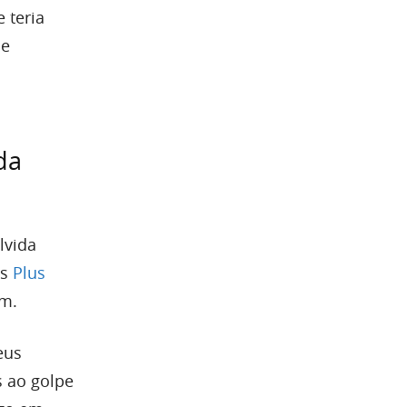
 teria
de
da
lvida
ês
Plus
um.
eus
s ao golpe