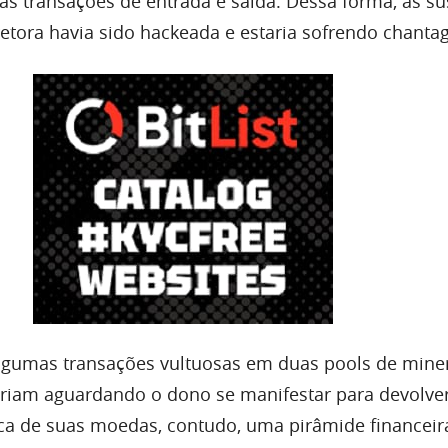
s transações de entrada e saída. Dessa forma, as su
tora havia sido hackeada e estaria sofrendo chanta
algumas transações vultuosas em duas pools de mine
riam aguardando o dono se manifestar para devolver
ca de suas moedas, contudo, uma pirâmide financeir