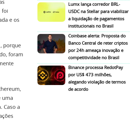
as
Lumx lança corredor BRL-
 foi
USDC na Stellar para viabilizar
a liquidação de pagamentos
ada e os
institucionais no Brasil
Coinbase alerta: Proposta do
Banco Central de reter criptos
, porque
por 24h ameaça inovação e
udo, foram
competitividade no Brasil
amente
Binance processa RedotPay
por US$ 473 milhões,
alegando violação de termos
Ethereum,
de acordo
de uma
. Caso a
sações