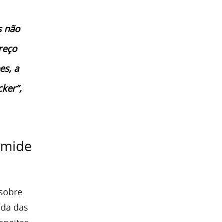
s não
reço
es, a
ker”,
âmide
 sobre
ída das