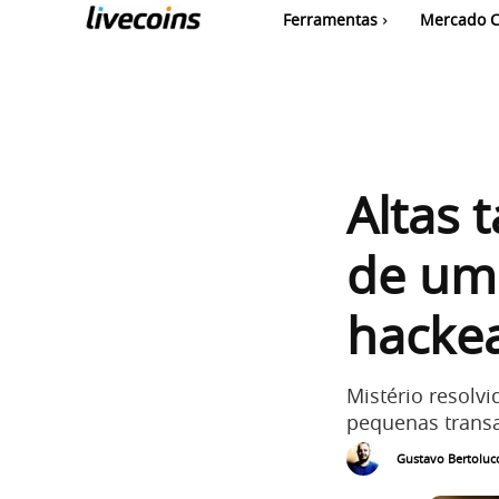
Ferramentas
Mercado C
Altas 
de uma
hacke
Mistério resolv
pequenas trans
Gustavo Bertolucc