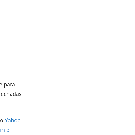
e para
 fechadas
ao
Yahoo
in e