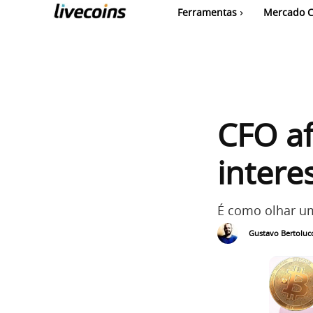
Ferramentas
Mercado C
CFO a
intere
É como olhar um
Gustavo Bertolucc