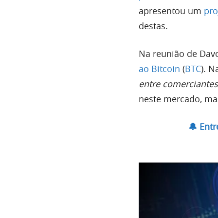
apresentou um
pro
destas.
Na reunião de Davo
ao Bitcoin
(
BTC
). N
entre comerciantes
neste mercado, mas
🔔 Ent