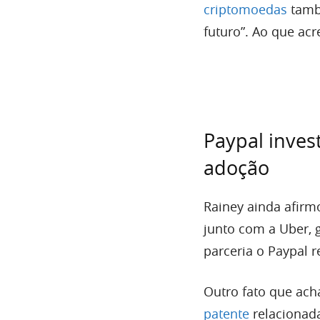
criptomoedas
també
futuro”. Ao que acr
Paypal inves
adoção
Rainey ainda afir
junto com a Uber, g
parceria o Paypal 
Outro fato que ac
patente
relacionad