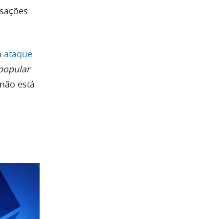
nsações
m
ataque
popular
 não está