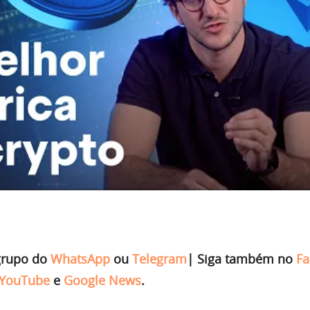
grupo do
WhatsApp
ou
Telegram
|
Siga também no
Fa
YouTube
e
Google News
.