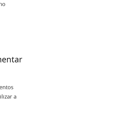
no
mentar
entos
lizar a