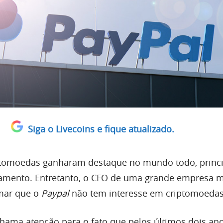
Siga o Livecoins e fique atualizado.
ptomoedas ganharam destaque no mundo todo, princ
mento. Entretanto, o CFO de uma grande empresa m
rmar que o
Paypal
não tem interesse em criptomoedas
 chama atenção para o fato que pelos últimos dois an