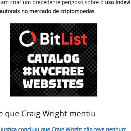
iam criar um precedente perigoso sobre o
uso indev
s autorais no mercado de criptomoedas
.
de que Craig Wright mentiu
a
justiça concluiu que Craig Wright não teve nenhum