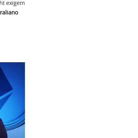
ght exigem
raliano