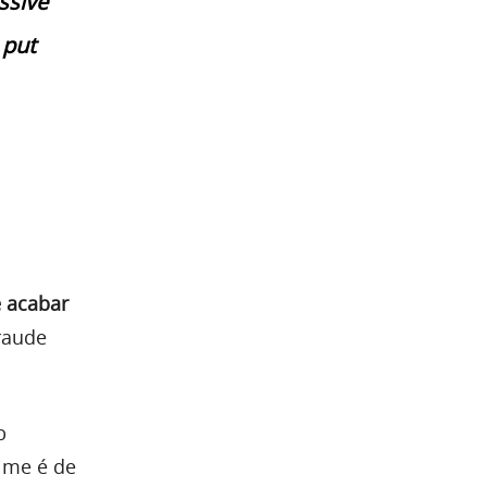
ssive
 put
e acabar
fraude
b
ime é de