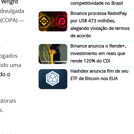
 Wright
competitividade no Brasil
 divulgada
Binance processa RedotPay
 (COPA) —
por US$ 473 milhões,
alegando violação de termos
de acordo
o
Binance anuncia o Rende+,
investimento em reais que
vogados
rende 120% do CDI
ando uma
Hashdex anuncia fim de seu
do o
ETF de Bitcoin nos EUA
utorais
s.