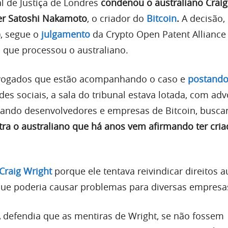
 de Justiça de Londres
condenou o australiano Craig
er Satoshi Nakamoto
, o criador do
Bitcoin
.
A decisão,
), segue o
julgamento
da Crypto Open Patent Alliance
que processou o australiano.
vogados que estão acompanhando o caso e
postand
des sociais, a sala do tribunal estava lotada, com ad
tando desenvolvedores e empresas de Bitcoin, busc
tra o australiano que há anos vem afirmando ter cria
Craig Wright
porque ele tentava reivindicar direitos a
 que poderia causar problemas para diversas empresa
 defendia que as mentiras de Wright, se não fossem