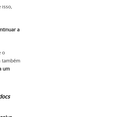
 isso,
ntinuar a
e o
ça também
a um
docs