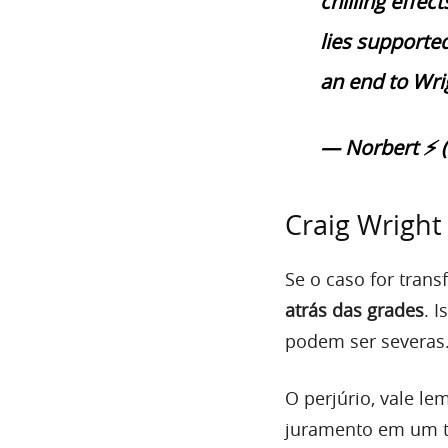
chilling eff
lies supporte
an end to Wri
— Norbert ⚡️ 
Craig Wright
Se o caso for tran
atrás das grades
. 
podem ser severas
O perjúrio, vale le
juramento em um tr