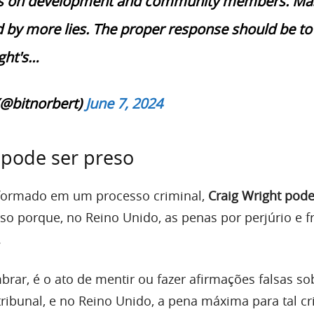
ects on development and community members. Ma
d by more lies. The proper response should be to
ght's…
(@bitnorbert)
June 7, 2024
 pode ser preso
sformado em um processo criminal,
Craig Wright pod
Isso porque, no Reino Unido, as penas por perjúrio e 
.
mbrar, é o ato de mentir ou fazer afirmações falsas so
ibunal, e no Reino Unido, a pena máxima para tal cr