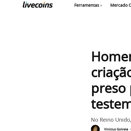
Ferramentas
Mercado C
Homem
criaçã
preso 
teste
No Reino Unido,
Vinicius Golveia