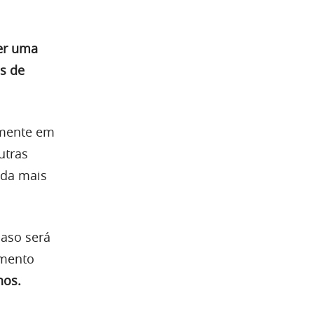
er uma
s de
amente em
utras
nda mais
caso será
amento
nos.