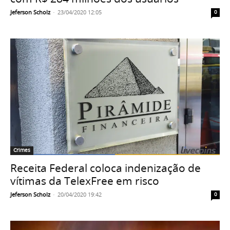
Jeferson Scholz
-
23/04/2020 12:05
0
Crimes
Receita Federal coloca indenização de
vítimas da TelexFree em risco
Jeferson Scholz
-
20/04/2020 19:42
0