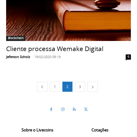
Blockchain
Cliente processa Wemake Digital
Jeferson Scholz
-
19/02/2020 09:19
0
1
2
3
Sobre o Livecoins
Cotações