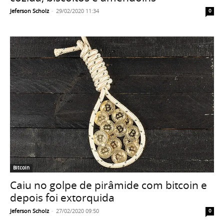
Jeferson Scholz
-
29/02/2020 11:34
0
Bitcoin
Caiu no golpe de pirâmide com bitcoin e
depois foi extorquida
Jeferson Scholz
-
27/02/2020 09:50
0