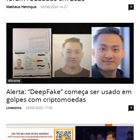
Matheus Henrique
-
02/06/2020 14:27
0
Altcoins
Alerta: “DeepFake” começa ser usado em
golpes com criptomoedas
Livecoins
-
24/05/2020 17:00
0