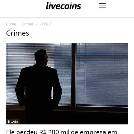
Home
Crimes
Page 2
Crimes
Bitcoin
Ele perdeu R$ 200 mil de empresa em