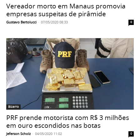
Vereador morto em Manaus promovia
empresas suspeitas de pirâmide
Gustavo Bertolucci
-
07/05/2020 08:33
0
Bizarro
PRF prende motorista com R$ 3 milhões
em ouro escondidos nas botas
Jeferson Scholz
-
04/05/2020 11:02
0