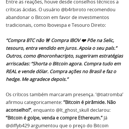
Entre as reações, houve desde conselhos técnicos a
críticas ácidas. O usuário @b4rbiroto recomendou
abandonar o Bitcoin em favor de investimentos
tradicionais, como Ibovespa e Tesouro Direto:
“Compra BTC não 🚨 Compra IBOV ❤️ Põe na Selic,
tesouro, entra vendido em juros. Apoia o seu país.”
Outros, como @noronhacripto, sugeriram estratégias
arriscadas: “Shorta o Bitcoin agora. Compra tudo em
REAL e vende dólar. Compra ações no Brasil e faz o
hedge. Me agradece depois.”
Os críticos também marcaram presença. ‘@tiatromba’
afirmou categoricamente:
“Bitcoin é pirâmide. Não
aconselho!”
, enquanto @lt_ghost_skull declarou:
“Bitcoin é golpe, venda e compre Ethereum.”
Já
@diffyb429 argumentou que o preço do Bitcoin