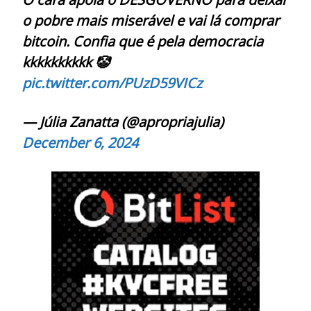
o pobre mais miserável e vai lá comprar
bitcoin. Confia que é pela democracia
kkkkkkkkkk 🤡
pic.twitter.com/PUzD59VICz
— Júlia Zanatta (@apropriajulia)
December 6, 2024