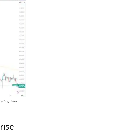
radingView.
rise