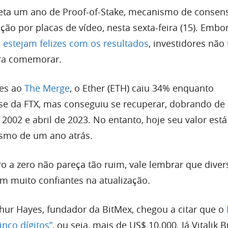
ta um ano de Proof-of-Stake, mecanismo de consen
ção por placas de vídeo, nesta sexta-feira (15). Emb
estejam felizes com os resultados
, investidores não
ra comemorar.
tes ao
The Merge
, o Ether (ETH) caiu 34% enquanto
e da FTX, mas conseguiu se recuperar, dobrando de
002 e abril de 2023. No entanto, hoje seu valor está
smo de um ano atrás.
ro a zero não pareça tão ruim, vale lembrar que diver
am muito confiantes na atualização.
ur Hayes, fundador da BitMex, chegou a citar que o
inco dígitos”
, ou seja, mais de US$ 10.000. Já Vitalik B