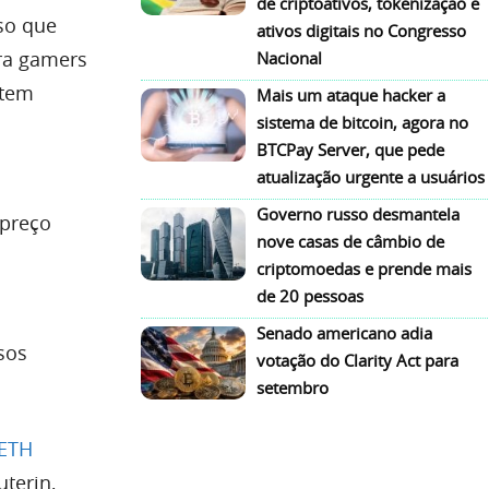
de criptoativos, tokenização e
so que
ativos digitais no Congresso
ora gamers
Nacional
 tem
Mais um ataque hacker a
sistema de bitcoin, agora no
BTCPay Server, que pede
atualização urgente a usuários
Governo russo desmantela
 preço
nove casas de câmbio de
criptomoedas e prende mais
de 20 pessoas
Senado americano adia
sos
votação do Clarity Act para
setembro
ETH
uterin,