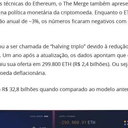
 técnicas do Ethereum, o The Merge também apres
 na política monetária da criptomoeda. Enquanto o 
ão anual de ~3%, os números ficaram negativos com 
u a ser chamada de “halving triplo” devido à reduçã
a. Um ano após a atualização, os dados apontam que
u sua oferta em 299.800 ETH (R$ 2,4 bilhões). Ou sej
da deflacionária.
a R$ 32,8 bilhões quando comparado ao modelo anter