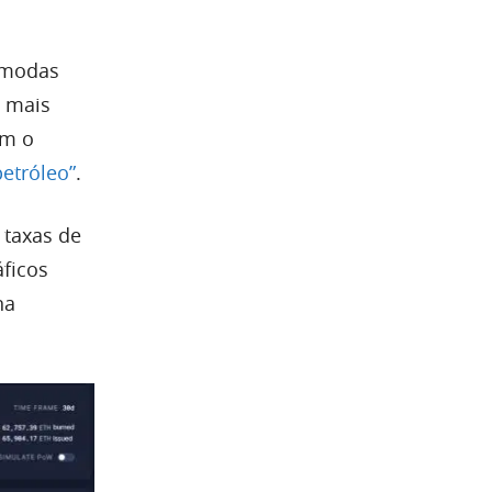
 modas
, mais
am o
petróleo”
.
taxas de
ficos
na