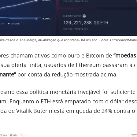
tiva desde o The Merge, atualização que aconteceu há um ano. Fonte: UltraSoundMone
ores chamam ativos como ouro e Bitcoin de
“moedas
sua oferta finita, usuários de Ethereum passaram a 
nante”
por conta da redução mostrada acima.
smo essa política monetária invejável foi suficiente
eum. Enquanto o ETH está empatado com o dólar des
da de Vitalik Buterin está em queda de 24% contra o 
.