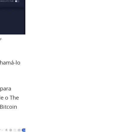
y.
chamá-lo
 para
de o The
Bitcoin