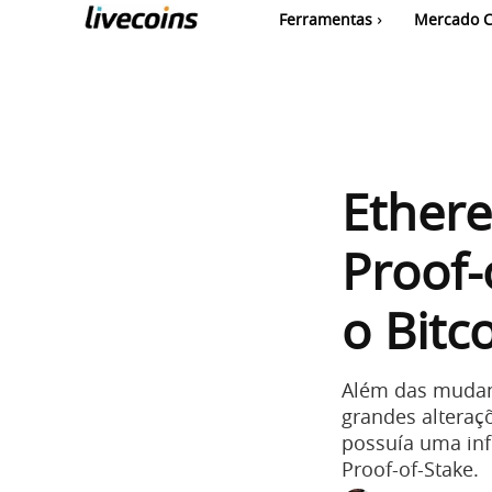
Ferramentas
Mercado C
Ether
Proof-
o Bitc
Além das mudan
grandes alteraç
possuía uma inf
Proof-of-Stake.