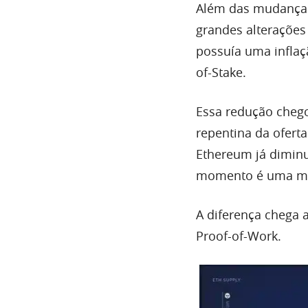
Além das mudanças
grandes alterações
possuía uma inflaç
of-Stake.
Essa redução chego
repentina da ofert
Ethereum já diminui
momento é uma moe
A diferença chega 
Proof-of-Work.