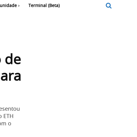
unidade
Terminal (Beta)
 de
para
esentou
o ETH
com o