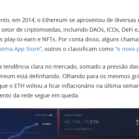
m
nto, em 2014, o Ethereum se aproveitou de diversas
setor de criptomoedas, incluindo DAOs, ICOs, DeFi e
s play-to-earn e NFTs. Por conta disso, alguns cham
óxima App Store”
, outros o classificam como
“o novo 
tendência clara no mercado, somado a pressão das 
hereum está definhando. Olhando para os mesmos grá
ue o ETH voltou a ficar inflacionário na última sema
nto da rede segue em queda.