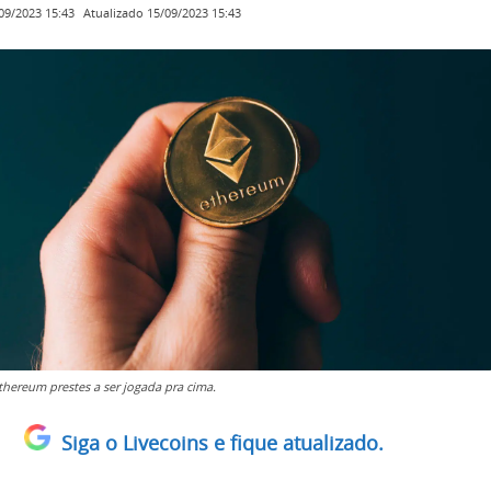
Atualizado
15/09/2023 15:43
09/2023 15:43
hereum prestes a ser jogada pra cima.
Siga o Livecoins e fique atualizado.