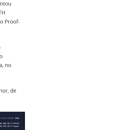
entou
ETH
o Proof-
o
 o
a, no
ior, de