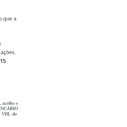
o que a
s
 ações.
15