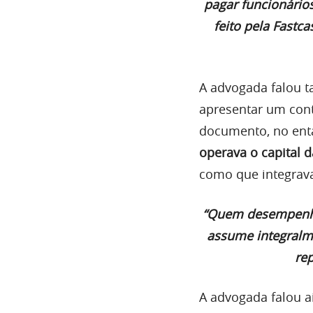
pagar funcionário
feito pela Fastc
A advogada falou t
apresentar um cont
documento, no ent
operava o capital d
como que integrava
“Quem desempenha a
assume integralme
rep
A advogada falou a