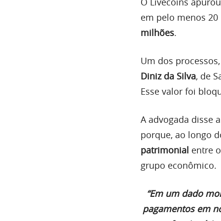
O Livecoins apuro
em pelo menos 20 p
milhões
.
Um dos processos, 
Diniz da Silva
, de S
Esse valor foi blo
A advogada disse a
porque, ao longo 
patrimonial
entre o
grupo econômico.
“Em um dado mome
pagamentos em nom