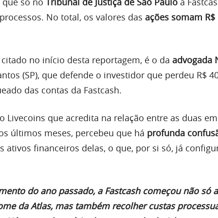
u que só no
Tribunal de Justiça de São Paulo
a Fastcas
rocessos. No total, os valores das
ações somam R$ 
citado no início desta reportagem, é o da
advogada N
antos (SP), que defende o investidor que perdeu R$ 40
queado das contas da Fastcash.
o Livecoins que acredita na relação entre as duas e
dos últimos meses, percebeu que há
profunda confus
s ativos financeiros delas, o que, por si só, já config
nto do ano passado, a Fastcash começou não só a
e da Atlas, mas também recolher custas processuai