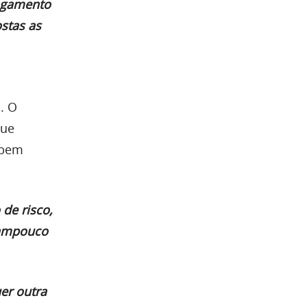
pagamento
stas as
a
. O
ue
 bem
de risco,
tampouco
er outra