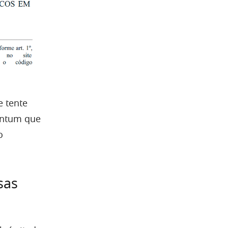
e tente
antum que
o
sas