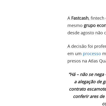
A
Fastcash
, fintec
mesmo
grupo eco
desde agosto não 
A decisão foi profer
em um
processo
mo
presos na Atlas Q
“Há – não se nega 
a alegação de g
contrato escamote
conferir ares de
co