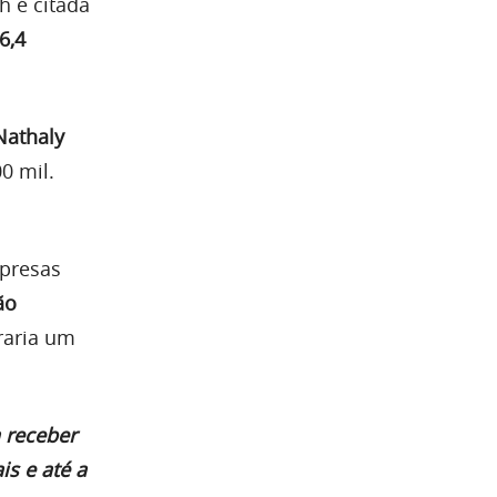
h é citada
6,4
athaly
0 mil.
mpresas
ão
uraria um
 receber
s e até a