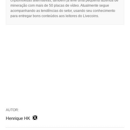
criptomoedas alternativas, também já teve uma pequena fazenda de
mineração com mais de 50 placas de vídeo. Atualmente segue
acompanhando as tendências do setor, usando seu conhecimento
para entregar bons conteúdos aos leitores do Livecoins.
AUTOR:
Henrique HK