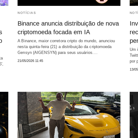
NOTÍCIAS
NOT
Binance anuncia distribuição de nova
Inv
s
criptomoeda focada em IA
re
o
pe
A Binance, maior corretora cripto do mundo, anunciou
nesta quinta-feira (21) a distribuição da criptomoeda
Um i
Gensyn (AIGENSYN) para seus usuários.…
Twit
ta
21/05/2026 11:45
por 
',
13/05