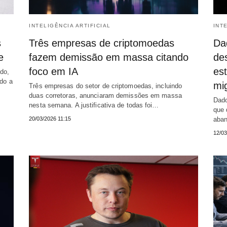
INTELIGÊNCIA ARTIFICIAL
INT
s
Três empresas de criptomoedas
Da
e
fazem demissão em massa citando
de
foco em IA
es
do,
ndo a
mi
Três empresas do setor de criptomoedas, incluindo
duas corretoras, anunciaram demissões em massa
Dado
nesta semana. A justificativa de todas foi…
que 
20/03/2026 11:15
aban
12/03