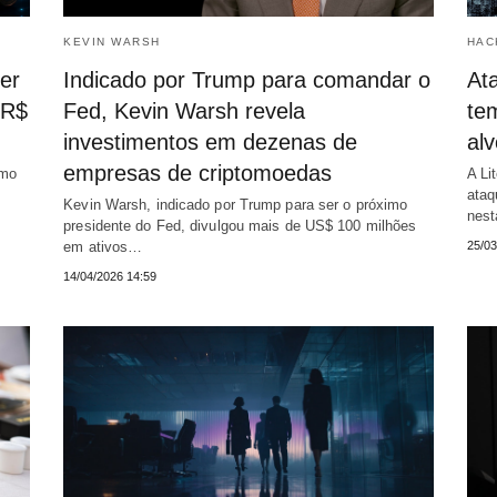
KEVIN WARSH
HAC
er
Indicado por Trump para comandar o
Ata
 R$
Fed, Kevin Warsh revela
te
investimentos em dezenas de
alv
empresas de criptomoedas
omo
A Li
ataq
Kevin Warsh, indicado por Trump para ser o próximo
nest
presidente do Fed, divulgou mais de US$ 100 milhões
em ativos…
25/03
14/04/2026 14:59