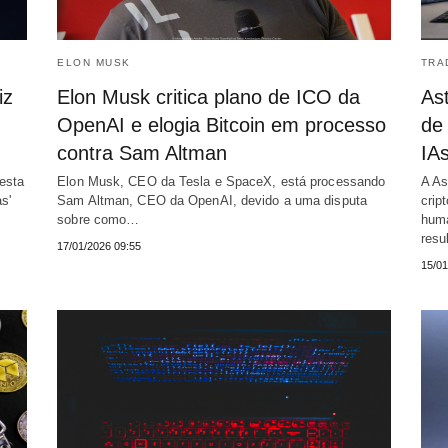
ELON MUSK
TRA
iz
Elon Musk critica plano de ICO da
Ast
OpenAI e elogia Bitcoin em processo
de
contra Sam Altman
IA
esta
Elon Musk, CEO da Tesla e SpaceX, está processando
A As
s'
Sam Altman, CEO da OpenAI, devido a uma disputa
crip
sobre como…
huma
resu
17/01/2026 09:55
15/01