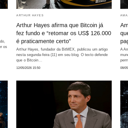
ARTHUR HAYES
AMA
Arthur Hayes afirma que Bitcoin já
Am
fez fundo e “retomar os US$ 126.000
qu
é praticamente certo”
pa
do,
er os
Arthur Hayes, fundador da BitMEX, publicou um artigo
A Am
nesta segunda-feira (11) em seu blog. O texto defende
mund
que o Bitcoin…
perm
12/05/2026 15:50
08/05